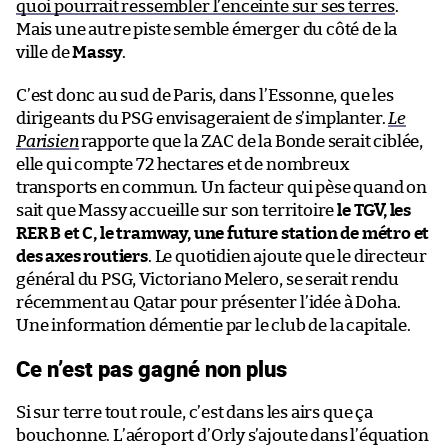
quoi pourrait ressembler l’enceinte sur ses terres
.
Mais une autre piste semble émerger du côté de la
ville de
Massy
.
C’est donc au sud de Paris, dans l’Essonne, que les
dirigeants du PSG envisageraient de s’implanter.
Le
Parisien
rapporte que la ZAC de la Bonde serait ciblée,
elle qui compte 72 hectares et de nombreux
transports en commun. Un facteur qui pèse quand on
sait que Massy accueille sur son territoire
le TGV, les
RER B et C, le tramway, une future station de métro et
des axes routiers
. Le quotidien ajoute que le directeur
général du PSG, Victoriano Melero, se serait rendu
récemment au Qatar pour présenter l’idée à Doha.
Une information démentie par le club de la capitale.
Ce n’est pas gagné non plus
Si sur terre tout roule, c’est dans les airs que ça
bouchonne. L’aéroport d’Orly s’ajoute dans l’équation