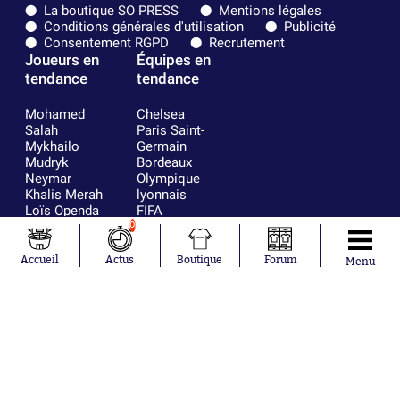
La boutique SO PRESS
Mentions légales
Conditions générales d'utilisation
Publicité
Consentement RGPD
Recrutement
Joueurs en
Équipes en
tendance
tendance
Mohamed
Chelsea
Salah
Paris Saint-
Mykhailo
Germain
Mudryk
Bordeaux
Neymar
Olympique
Khalis Merah
lyonnais
Loïs Openda
FIFA
Moussa
Real Madrid
0
Niakhaté
RC Strasbourg
Nicolás
AC Milan
Accueil
Actus
Boutique
Forum
Menu
Tagliafico
France
Pavel Šulc
RC Lens
Josh Maja
Gauthier Hein