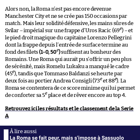
Alors non, la Roma n’est pas encore devenue
Manchester City et ne se crée pas 150 occasions par
match. Mais leur solidité défensive, les mains sûres de
e
Svilar – impérial sur une frappe d’Uros Racic (69
) – et
le pied droit magique du capitaine Lorenzo Pellegrini
dont la frappe depuis l’entrée de surface termine au
e
fond des filets
(1-0, 50
)
suffisent au bonheur des
Romains. Une Roma qui aurait pu s’offrir un peu plus
de sérénité, mais Romelu Lukaku a manqué le cadre
e
(45
), tandis que Tommaso Baldanzi se heurte par
e
e
deux fois au portier Andrea Consigli (73
et 88
). La
Roma se contentera de ce score minime qui lui permet
e
de conforter sa 5
place et de rêver encore au top 4.
Retrouvez ici les résultats et le classement de la Serie
A
La Roma se fait peur, mais s'impose à Sassuolo