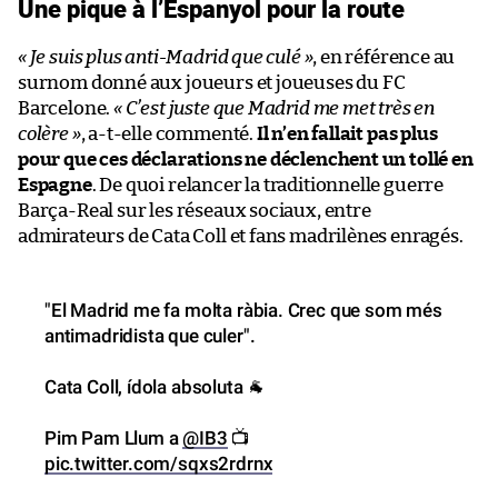
Une pique à l’Espanyol pour la route
« Je suis plus anti-Madrid que culé »
, en référence au
surnom donné aux joueurs et joueuses du FC
Barcelone.
« C’est juste que Madrid me met très en
colère »
, a-t-elle commenté.
Il n’en fallait pas plus
pour que ces déclarations ne déclenchent un tollé en
Espagne
. De quoi relancer la traditionnelle guerre
Barça-Real sur les réseaux sociaux, entre
admirateurs de Cata Coll et fans madrilènes enragés.
"El Madrid me fa molta ràbia. Crec que som més
antimadridista que culer".
Cata Coll, ídola absoluta 🐐
Pim Pam Llum a
@IB3
📺
pic.twitter.com/sqxs2rdrnx