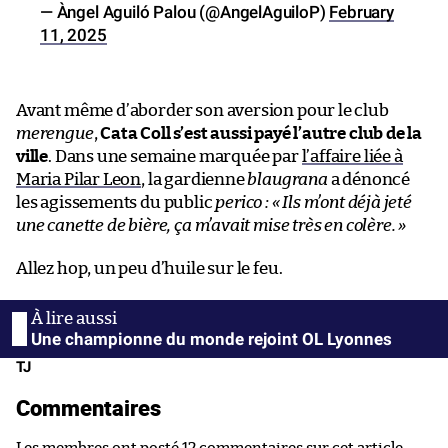
— Àngel Aguiló Palou (@AngelAguiloP)
February
11, 2025
Avant même d’aborder son aversion pour le club
merengue
,
Cata Coll s’est aussi payé l’autre club de la
ville
. Dans une semaine marquée par
l’affaire liée à
Maria Pilar Leon
, la gardienne
blaugrana
a dénoncé
les agissements du public
perico :
« Ils m’ont déjà jeté
une canette de bière, ça m’avait mise très en colère. »
Allez hop, un peu d’huile sur le feu.
Une championne du monde rejoint OL Lyonnes
TJ
Commentaires