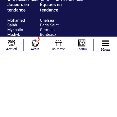
Joueurs en
Équipes en
tendance
tendance
Mohamed
Chelsea
Salah
Paris Saint-
Mykhailo
Germain
Mudryk
Bordeaux
Neymar
Olympique
0
Khalis Merah
lyonnais
Loïs Openda
FIFA
Accueil
Actus
Boutique
Forum
Menu
Moussa
Real Madrid
Niakhaté
RC Strasbourg
Nicolás
AC Milan
Tagliafico
France
Pavel Šulc
RC Lens
Josh Maja
Gauthier Hein