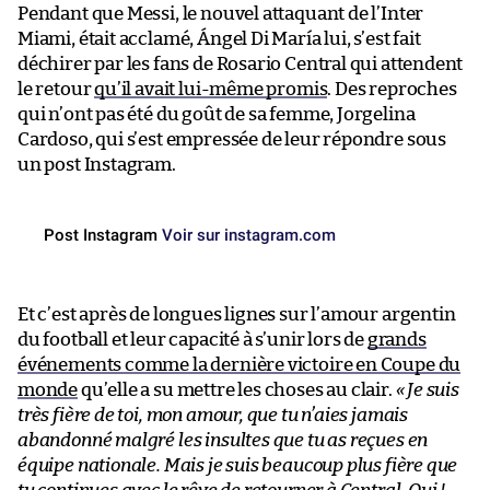
Pendant que Messi, le nouvel attaquant de l’Inter
Miami, était acclamé, Ángel Di María lui, s’est fait
déchirer par les fans de Rosario Central qui attendent
le retour
qu’il avait lui-même promis
. Des reproches
qui n’ont pas été du goût de sa femme, Jorgelina
Cardoso, qui s’est empressée de leur répondre sous
un post Instagram.
Post Instagram
Voir sur instagram.com
Et c’est après de longues lignes sur l’amour argentin
du football et leur capacité à s’unir lors de
grands
événements comme la dernière victoire en Coupe du
monde
qu’elle a su mettre les choses au clair.
« Je suis
très fière de toi, mon amour, que tu n’aies jamais
abandonné malgré les insultes que tu as reçues en
équipe nationale. Mais je suis beaucoup plus fière que