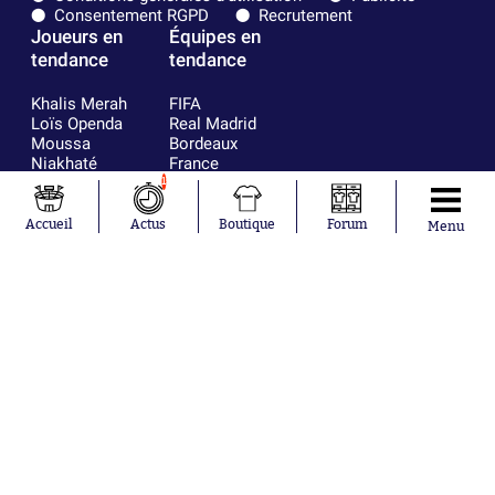
Consentement RGPD
Recrutement
Joueurs en
Équipes en
tendance
tendance
Khalis Merah
FIFA
Loïs Openda
Real Madrid
Moussa
Bordeaux
Niakhaté
France
Nicolás
Chelsea
1
Tagliafico
Paris Saint-
Pavel Šulc
Germain
Accueil
Actus
Boutique
Forum
Menu
Gauthier Hein
Olympique
Lionel Messi
lyonnais
Gonzalo
AC Milan
García Torres
RC Strasbourg
Gio Reyna
RC Lens
Leandro
Paredes