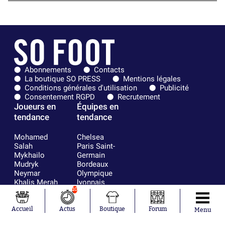
Abonnements
Contacts
La boutique SO PRESS
Mentions légales
Conditions générales d'utilisation
Publicité
Consentement RGPD
Recrutement
Joueurs en
Équipes en
tendance
tendance
Mohamed
Chelsea
Salah
Paris Saint-
Mykhailo
Germain
Mudryk
Bordeaux
Neymar
Olympique
Khalis Merah
lyonnais
Loïs Openda
FIFA
10
Moussa
Real Madrid
Niakhaté
RC Strasbourg
Accueil
Actus
Boutique
Forum
Menu
Nicolás
AC Milan