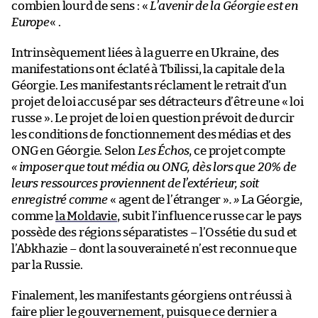
combien lourd de sens : «
L’avenir de la Géorgie est en
Europe
« .
Intrinsèquement liées à la guerre en Ukraine, des
manifestations ont éclaté à Tbilissi, la capitale de la
Géorgie. Les manifestants réclament le retrait d’un
projet de loi accusé par ses détracteurs d’être une « loi
russe ». Le projet de loi en question prévoit de durcir
les conditions de fonctionnement des médias et des
ONG en Géorgie. Selon
Les Échos
, ce projet compte
« imposer que tout média ou ONG, dès lors que 20% de
leurs ressources proviennent de l’extérieur, soit
enregistré comme
« agent de l’étranger »
. »
La Géorgie,
comme
la Moldavie
, subit l’influence russe car le pays
possède des régions séparatistes – l’Ossétie du sud et
l’Abkhazie – dont la souveraineté n’est reconnue que
par la Russie.
Finalement, les manifestants géorgiens ont réussi à
faire plier le gouvernement, puisque ce dernier a