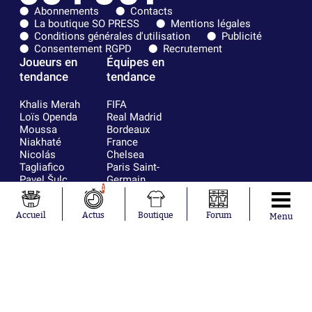
Abonnements
Contacts
La boutique SO PRESS
Mentions légales
Conditions générales d'utilisation
Publicité
Consentement RGPD
Recrutement
Joueurs en
Équipes en
tendance
tendance
Khalis Merah
FIFA
Loïs Openda
Real Madrid
Moussa
Bordeaux
Niakhaté
France
Nicolás
Chelsea
Tagliafico
Paris Saint-
Pavel Šulc
Germain
1
Gauthier Hein
Olympique
Lionel Messi
lyonnais
Gonzalo
AC Milan
Accueil
Actus
Boutique
Forum
Menu
García Torres
RC Strasbourg
Gio Reyna
RC Lens
Leandro
Paredes