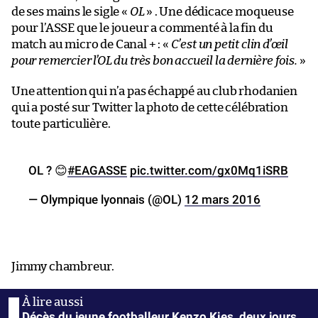
de ses mains le sigle «
OL
» . Une dédicace moqueuse
pour l’ASSE que le joueur a commenté à la fin du
match au micro de Canal + : «
C’est un petit clin d’œil
pour remercier l’OL du très bon accueil la dernière fois.
»
Une attention qui n’a pas échappé au club rhodanien
qui a posté sur Twitter la photo de cette célébration
toute particulière.
OL ? 😊
#EAGASSE
pic.twitter.com/gx0Mq1iSRB
— Olympique lyonnais (@OL)
12 mars 2016
Jimmy chambreur.
Décès du jeune footballeur Kenzo Kies, deux jours