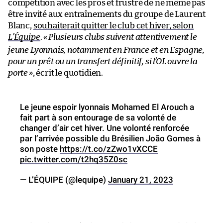
compétition avec les pros et frustré de ne même pas
être invité aux entraînements du groupe de Laurent
Blanc,
souhaiterait quitter le club cet hiver, selon
L’Équipe
.
«
Plusieurs clubs suivent attentivement le
jeune Lyonnais, notamment en France et en Espagne,
pour un prêt ou un transfert définitif, si l’OL ouvre la
porte
»
, écrit le quotidien.
Le jeune espoir lyonnais Mohamed El Arouch a
fait part à son entourage de sa volonté de
changer d’air cet hiver. Une volonté renforcée
par l’arrivée possible du Brésilien João Gomes à
son poste
https://t.co/zZwo1vXCCE
pic.twitter.com/t2hq35Z0sc
— L’ÉQUIPE (@lequipe)
January 21, 2023