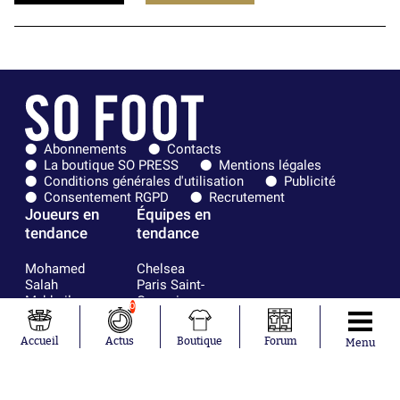
Abonnements
Contacts
La boutique SO PRESS
Mentions légales
Conditions générales d'utilisation
Publicité
Consentement RGPD
Recrutement
Joueurs en
Équipes en
tendance
tendance
Mohamed
Chelsea
Salah
Paris Saint-
Mykhailo
Germain
0
Mudryk
Bordeaux
Neymar
Olympique
Accueil
Actus
Boutique
Forum
Menu
Khalis Merah
lyonnais
Loïs Openda
FIFA
Moussa
Real Madrid
Niakhaté
RC Strasbourg