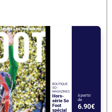
BOUTIQUE
SO -
MAGAZINES
Hors-
à partir
série So
de
Foot
6.90€
spécial