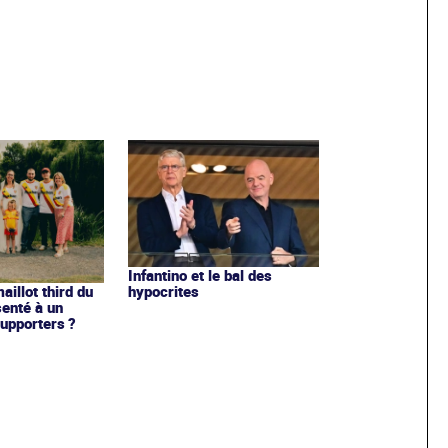
Infantino et le bal des
hypocrites
illot third du
enté à un
upporters ?