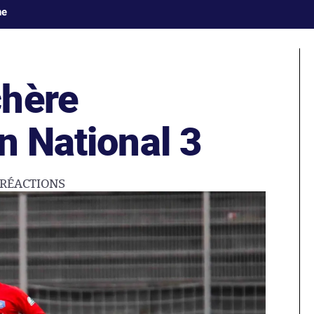
ne
chère
n National 3
RÉACTIONS