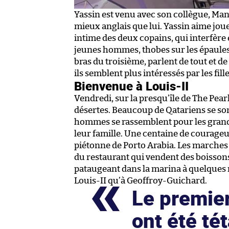
Yassin est venu avec son collègue, Mans
mieux anglais que lui. Yassin aime joue
intime des deux copains, qui interfère 
jeunes hommes, thobes sur les épaules 
bras du troisième, parlent de tout et d
ils semblent plus intéressés par les fil
Bienvenue à Louis-II
Vendredi, sur la presqu’île de The Pear
désertes. Beaucoup de Qatariens se sont
hommes se rassemblent pour les grande
leur famille. Une centaine de courage
piétonne de Porto Arabia. Les marches e
du restaurant qui vendent des boissons
pataugeant dans la marina à quelques m
Louis-II qu’à Geoffroy-Guichard.
Le premier
ont été tét