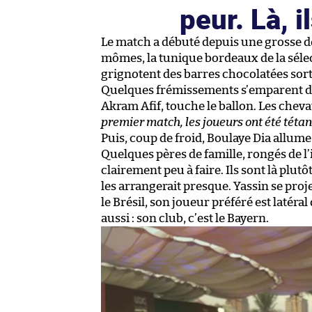
peur. Là, 
Le match a débuté depuis une grosse 
mômes, la tunique bordeaux de la sélec
grignotent des barres chocolatées sor
Quelques frémissements s’emparent de l
Akram Afif, touche le ballon. Les cheva
premier match, les joueurs ont été tétanis
Puis, coup de froid, Boulaye Dia allume 
Quelques pères de famille, rongés de l’
clairement peu à faire. Ils sont là plutô
les arrangerait presque. Yassin se projet
le Brésil, son joueur préféré est latéral
aussi : son club, c’est le Bayern.