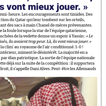
ils vont mieux jouer.
demi-heure. Les encouragements sont timides. Des
tion du Qatar qui leur tombent sur les orteils,
tant des sacs à main Chanel de mères prévenantes.
a foule lorsque la star de l’équipe qatarienne,
uchées de la vedette donne un espoir à Yassin :
« Le
és, ils avaient trop peur. Là, ils vont mieux jouer. »
la clim’ au royaume de l’air conditionné. 1-0 !
intérieur, miment le désintérêt. La majorité en a
t par élan patriotique. La sortie de l’équipe nationale
te déjà sur la suite de la compétition : il supportera
 droit, il s’appelle Dani Alves. Peut-être les Allemands