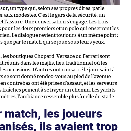
ur, un type qui, selon ses propres dires, parle
r aux modestes. C’est le gars de la sécurité, un
et l’assure. Une conversation s’engage. Les trois
pour les deux premiers et un polo qui enserrent les
e rien. Le dialogue revient toujours à un même point :
les que par le match qui se joue sous leurs yeux.
l, les boutiques Chopard, Versace ou Ferrari sont
 réunis dans les majlis, lieu traditionnel où les
s occasions. D’autres ont consacré le jour saint à
ux se sont donné rendez-vous au pied de l’avenue
n contrebas ont été prises d’assaut, et les serveurs
 fraîches peinent à se frayer un chemin. Les yachts
ètres, l’ambiance ressemble plus à celle du stade
 match, les joueurs
anisés, ils avaient trop