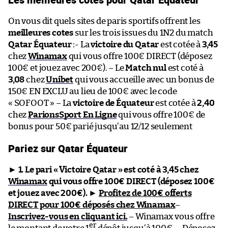
On vous dit quels sites de paris sportifs offrent les
meilleures cotes
sur les trois issues du 1N2 du match
Qatar Équateur
:- La
victoire du Qatar
est cotée à
3,45
chez
Winamax
qui vous offre 100€ DIRECT (déposez
100€ et jouez avec 200€). – Le
Match nul
est coté à
3,08
chez
Unibet
qui vous accueille avec un bonus de
150€ EN EXCLU au lieu de 100€ avec le code
« SOFOOT » – La
victoire de Équateur
est cotée à
2,40
chez
ParionsSport En Ligne
qui vous offre 100€ de
bonus pour 50€ parié jusqu’au 12/12 seulement
Pariez sur Qatar Équateur
►
1. Le pari « Victoire Qatar » est coté à 3,45 chez
Winamax
qui vous offre 100€ DIRECT (déposez 100€
et jouez avec 200€).
►
Profitez de 100€ offerts
DIRECT pour 100€ déposés chez Winamax
–
Inscrivez-vous en cliquant ici.
– Winamax vous offre
er