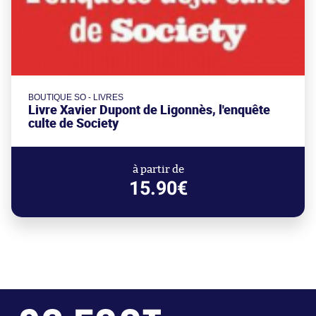
BOUTIQUE SO - LIVRES
Livre Xavier Dupont de Ligonnès, l'enquête
culte de Society
à partir de
15.90€