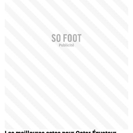
Les meilleures cotes pour Qatar Équateur