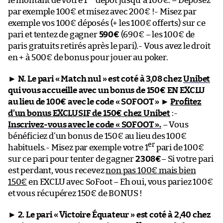
le montant de votre 1
dépôt jusqu’à 100€. – Déposez
par exemple 100€ et misez avec 200€ !- Misez par
exemple vos 100€ déposés (+ les 100€ offerts) sur ce
pari et tentez de gagner
590€
(690€ – les 100€ de
paris gratuits retirés après le pari).- Vous avez le droit
en + à 500€ de bonus pour jouer au poker.
►
N. Le pari « Match nul » est coté à 3,08 chez
Unibet
qui vous accueille avec un bonus de 150€ EN EXCLU
au lieu de 100€ avec le code « SOFOOT »
►
Profitez
d’un bonus EXCLUSIF de 150€ chez Unibet
:-
Inscrivez-vous avec le code « SOFOOT ».
– Vous
bénéficiez d’un bonus de 150€ au lieu des 100€
er
habituels.- Misez par exemple votre 1
pari de 100€
sur ce pari pour tenter de gagner
2308€
– Si votre pari
est perdant, vous recevez
non pas 100€ mais bien
150€
en EXCLU avec SoFoot – Eh oui, vous pariez 100€
et vous récupérez 150€ de BONUS !
►
2. Le pari « Victoire Équateur » est coté à 2,40 chez