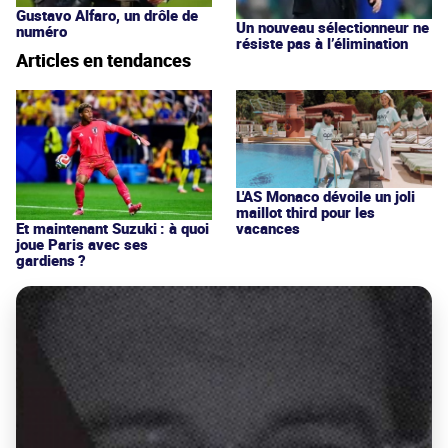
Gustavo Alfaro, un drôle de
Un nouveau sélectionneur ne
numéro
résiste pas à l’élimination
Articles en tendances
L'AS Monaco dévoile un joli
maillot third pour les
vacances
Et maintenant Suzuki : à quoi
joue Paris avec ses
gardiens ?