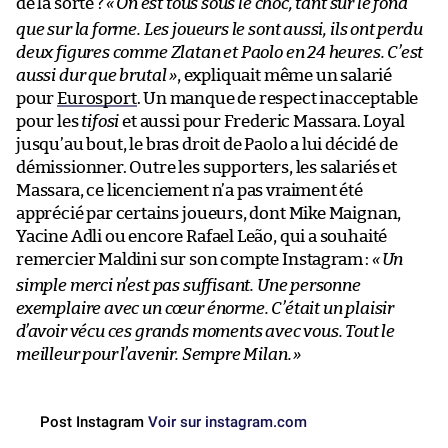
de la sorte ?
«
On est tous sous le choc, tant sur le fond
que sur la forme. Les joueurs le sont aussi, ils ont perdu
deux figures comme Zlatan et Paolo en 24 heures. C’est
aussi dur que brutal »
, expliquait même un salarié
pour
Eurosport
. Un manque de respect inacceptable
pour les
tifosi
et aussi pour Frederic Massara. Loyal
jusqu’au bout, le bras droit de Paolo a lui décidé de
démissionner. Outre les supporters, les salariés et
Massara, ce licenciement n’a pas vraiment été
apprécié par certains joueurs, dont Mike Maignan,
Yacine Adli ou encore Rafael Leão, qui a souhaité
remercier Maldini sur son compte Instagram :
«
Un
simple merci n’est pas suffisant. Une personne
exemplaire avec un cœur énorme. C’était un plaisir
d’avoir vécu ces grands moments avec vous. Tout le
meilleur pour l’avenir. Sempre Milan.
»
Post Instagram
Voir sur instagram.com