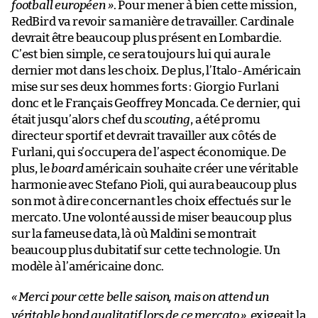
football européen »
. Pour mener à bien cette mission,
RedBird va revoir sa manière de travailler. Cardinale
devrait être beaucoup plus présent en Lombardie.
C’est bien simple, ce sera toujours lui qui aura le
dernier mot dans les choix. De plus, l’Italo-Américain
mise sur ses deux hommes forts : Giorgio Furlani
donc et le Français Geoffrey Moncada. Ce dernier, qui
était jusqu’alors chef du
scouting
, a été promu
directeur sportif et devrait travailler aux côtés de
Furlani, qui s’occupera de l’aspect économique. De
plus, le
board
américain souhaite créer une véritable
harmonie avec Stefano Pioli, qui aura beaucoup plus
son mot à dire concernant les choix effectués sur le
mercato. Une volonté aussi de miser beaucoup plus
sur la fameuse data, là où Maldini se montrait
beaucoup plus dubitatif sur cette technologie. Un
modèle à l’américaine donc.
«
Merci pour cette belle saison, mais on attend un
véritable bond qualitatif lors de ce mercato
»
, exigeait la