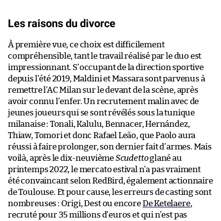
Les raisons du divorce
À première vue, ce choix est difficilement
compréhensible, tant le travail réalisé par le duo est
impressionnant. S’occupant de la direction sportive
depuis l’été 2019, Maldini et Massara sont parvenus à
remettre l’AC Milan sur le devant de la scène, après
avoir connu l’enfer. Un recrutement malin avec de
jeunes joueurs qui se sont révélés sous la tunique
milanaise : Tonali, Kalulu, Bennacer, Hernández,
Thiaw, Tomori et donc Rafael Leão, que Paolo aura
réussi à faire prolonger, son dernier fait d’armes. Mais
voilà, après le dix-neuvième
Scudetto
glané au
printemps 2022, le mercato estival n’a pas vraiment
été convaincant selon RedBird, également actionnaire
de Toulouse. Et pour cause, les erreurs de casting sont
nombreuses : Origi, Dest ou encore
De Ketelaere
,
recruté pour 35 millions d’euros et qui n’est pas