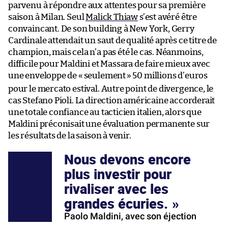
parvenu à répondre aux attentes pour sa première
saison à Milan. Seul
Malick Thiaw
s’est avéré être
convaincant. De son building à New York, Gerry
Cardinale attendait un saut de qualité après ce titre de
champion, mais cela n’a pas été le cas. Néanmoins,
difficile pour Maldini et Massara de faire mieux avec
une enveloppe de «
seulement
» 50 millions d’euros
pour le mercato estival. Autre point de divergence, le
cas Stefano Pioli. La direction américaine accorderait
une totale confiance au tacticien italien, alors que
Maldini préconisait une évaluation permanente sur
les résultats de la saison à venir.
Nous devons encore
plus investir pour
rivaliser avec les
grandes écuries.
Paolo Maldini, avec son éjection