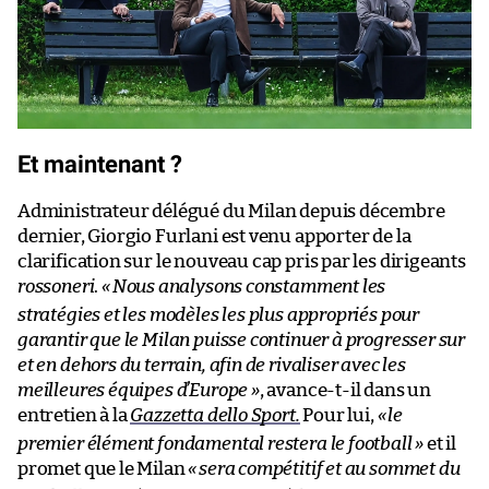
Et maintenant ?
Administrateur délégué du Milan depuis décembre
dernier, Giorgio Furlani est venu apporter de la
clarification sur le nouveau cap pris par les dirigeants
rossoneri
.
«
Nous analysons constamment les
stratégies et les modèles les plus appropriés pour
garantir que le Milan puisse continuer à progresser sur
et en dehors du terrain, afin de rivaliser avec les
meilleures équipes d’Europe »
, avance-t-il dans un
entretien à la
Gazzetta dello Sport.
Pour lui,
«
le
premier élément fondamental restera le football »
et il
promet que le Milan
«
sera compétitif et au sommet du