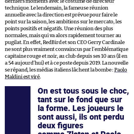
derniers moments avec le costume de directeur
technique. Le lendemain, la fameuse réunion
annuelle avec la direction est prévue pour faire le
point sur la saison, les ambitions sur le mercato, les
points positifs et négatifs. Une réunion des plus
normales, mais qui va alors rapidement tourner au
pugilat. En effet, RedBird et son CEO Gerry Cardinale
ne sont plus vraiment convaincus par l’emblématique
capitaine rouge et noir, au club depuis ses 10 ans (il en
a 54 aujourd’hui) et à ce poste depuis 2019. La nouvelle
se répand, les médias italiens lâchent la bombe :
Paolo
Maldini est viré
.
On est tous sous le choc,
tant sur le fond que sur
la forme. Les joueurs le
sont aussi, ils ont perdu
deux figures
comme Zlatan et Paolo