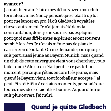
avancer ?
J’aurais bien aimé faire mes débuts avec mon club
formateur, mais Nancy pensait que c’était trop tôt
pour me lancer en pro, là où Gladbach voyait les
choses autrement. Je n’ai jamais été dans la
confrontation, donc je ne saurais pas expliquer
pourquoi mes différentes expériences ont souvent
semblé forcées. Je n’avais même pas de plan de
carrière en débutant. On me demande pourquoi je
suis parti aussi jeune au Bayern Munich, mais quand
un club de cette envergure vient vous chercher, vous
faites quoi ? Alors ce n’était peut-être pas le bon
moment, parce que j’étais encore très jeune, mais
quand le Bayern vient, tout footballeur accepte. J’ai
peut-être été têtu à certains moments, persuadé que
toutes mes idées étaient les bonnes. Aujourd’hui je
suis plus ouvert, j’ai mûri.
Quand je quitte Gladbach