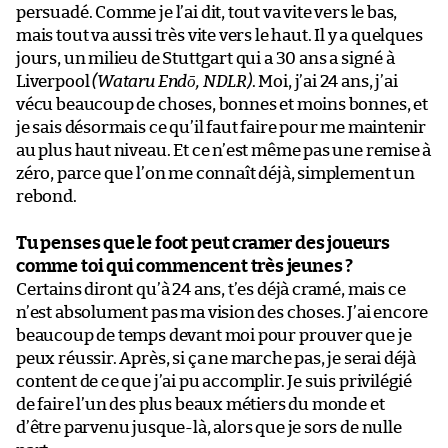
persuadé. Comme je l’ai dit, tout va vite vers le bas,
mais tout va aussi très vite vers le haut. Il y a quelques
jours, un milieu de Stuttgart qui a 30 ans a signé à
Liverpool
(Wataru Endō, NDLR)
. Moi, j’ai 24 ans, j’ai
vécu beaucoup de choses, bonnes et moins bonnes, et
je sais désormais ce qu’il faut faire pour me maintenir
au plus haut niveau. Et ce n’est même pas une remise à
zéro, parce que l’on me connaît déjà, simplement un
rebond.
Tu penses que le foot peut cramer des joueurs
comme toi qui commencent très jeunes ?
Certains diront qu’à 24 ans, t’es déjà cramé, mais ce
n’est absolument pas ma vision des choses. J’ai encore
beaucoup de temps devant moi pour prouver que je
peux réussir. Après, si ça ne marche pas, je serai déjà
content de ce que j’ai pu accomplir. Je suis privilégié
de faire l’un des plus beaux métiers du monde et
d’être parvenu jusque-là, alors que je sors de nulle