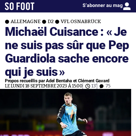
S’abonner au mag
ALLEMAGNE
D2
VFL OSNABRÜCK
Michaël Cuisance : «
Je
ne suis pas sûr que Pep
Guardiola sache encore
qui je suis
»
Propos recueillis par Adel Bentaha et Clément Gavard
LE LUNDI 18 SEPTEMBRE 2023 À 15:00
13'
75