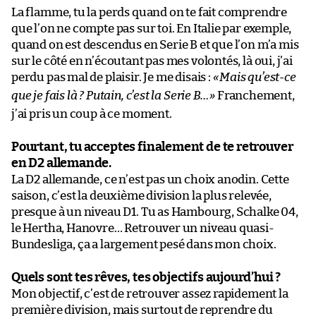
La flamme, tu la perds quand on te fait comprendre
que l’on ne compte pas sur toi. En Italie par exemple,
quand on est descendus en Serie B et que l’on m’a mis
sur le côté en n’écoutant pas mes volontés, là oui, j’ai
perdu pas mal de plaisir. Je me disais :
«
Mais qu’est-ce
que je fais là ? Putain, c’est la Serie B…
»
Franchement,
j’ai pris un coup à ce moment.
Pourtant, tu acceptes finalement de te retrouver
en D2 allemande.
La D2 allemande, ce n’est pas un choix anodin. Cette
saison, c’est la deuxième division la plus relevée,
presque à un niveau D1. Tu as Hambourg, Schalke 04,
le Hertha, Hanovre… Retrouver un niveau quasi-
Bundesliga, ça a largement pesé dans mon choix.
Quels sont tes rêves, tes objectifs aujourd’hui ?
Mon objectif, c’est de retrouver assez rapidement la
première division, mais surtout de reprendre du