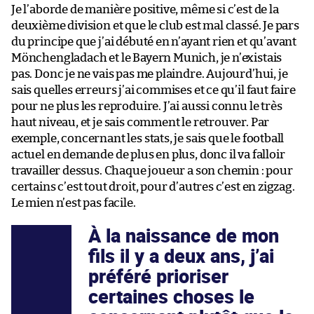
Je l’aborde de manière positive, même si c’est de la
deuxième division et que le club est mal classé. Je pars
du principe que j’ai débuté en n’ayant rien et qu’avant
Mönchengladach et le Bayern Munich, je n’existais
pas. Donc je ne vais pas me plaindre. Aujourd’hui, je
sais quelles erreurs j’ai commises et ce qu’il faut faire
pour ne plus les reproduire. J’ai aussi connu le très
haut niveau, et je sais comment le retrouver. Par
exemple, concernant les stats, je sais que le football
actuel en demande de plus en plus, donc il va falloir
travailler dessus. Chaque joueur a son chemin : pour
certains c’est tout droit, pour d’autres c’est en zigzag.
Le mien n’est pas facile.
À la naissance de mon
fils il y a deux ans, j’ai
préféré prioriser
certaines choses le