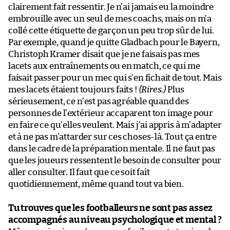
clairement fait ressentir. Je n’ai jamais eu la moindre
embrouille avec un seul de mes coachs, mais on m’a
collé cette étiquette de garçon un peu trop sûr de lui.
Par exemple, quand je quitte Gladbach pour le Bayern,
Christoph Kramer disait que je ne faisais pas mes
lacets aux entraînements ou en match, ce qui me
faisait passer pour un mec qui s’en fichait de tout. Mais
mes lacets étaient toujours faits !
(Rires.)
Plus
sérieusement, ce n’est pas agréable quand des
personnes de l’extérieur accaparent ton image pour
en faire ce qu’elles veulent. Mais j’ai appris à m’adapter
et à ne pas m’attarder sur ces choses-là. Tout ça entre
dans le cadre de la préparation mentale. Il ne faut pas
que les joueurs ressentent le besoin de consulter pour
aller consulter. Il faut que ce soit fait
quotidiennement, même quand tout va bien.
Tu trouves que les footballeurs ne sont pas assez
accompagnés au niveau psychologique et mental ?