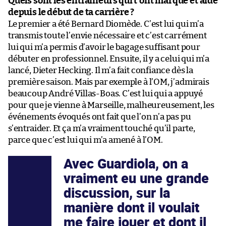
Quels sont les entraîneurs qui t’ont marqué et aidé
depuis le début de ta carrière ?
Le premier a été Bernard Diomède. C’est lui qui m’a
transmis toute l’envie nécessaire et c’est carrément
lui qui m’a permis d’avoir le bagage suffisant pour
débuter en professionnel. Ensuite, il y a celui qui m’a
lancé, Dieter Hecking. Il m’a fait confiance dès la
première saison. Mais par exemple à l’OM, j’admirais
beaucoup André Villas-Boas. C’est lui qui a appuyé
pour que je vienne à Marseille, malheureusement, les
événements évoqués ont fait que l’on n’a pas pu
s’entraider. Et ça m’a vraiment touché qu’il parte,
parce que c’est lui qui m’a amené à l’OM.
Avec Guardiola, on a
vraiment eu une grande
discussion, sur la
manière dont il voulait
me faire jouer et dont il