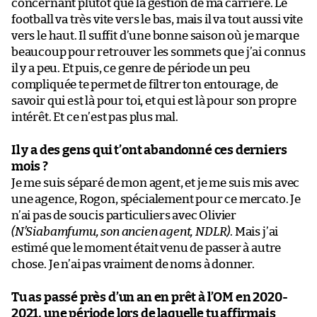
concernant plutôt que la gestion de ma carrière. Le
football va très vite vers le bas, mais il va tout aussi vite
vers le haut. Il suffit d’une bonne saison où je marque
beaucoup pour retrouver les sommets que j’ai connus
il y a peu. Et puis, ce genre de période un peu
compliquée te permet de filtrer ton entourage, de
savoir qui est là pour toi, et qui est là pour son propre
intérêt. Et ce n’est pas plus mal.
Il y a des gens qui t’ont abandonné ces derniers
mois ?
Je me suis séparé de mon agent, et je me suis mis avec
une agence, Rogon, spécialement pour ce mercato. Je
n’ai pas de soucis particuliers avec Olivier
(N’Siabamfumu, son ancien agent, NDLR)
. Mais j’ai
estimé que le moment était venu de passer à autre
chose. Je n’ai pas vraiment de noms à donner.
Tu as passé près d’un an en prêt à l’OM en 2020-
2021, une période lors de laquelle tu affirmais