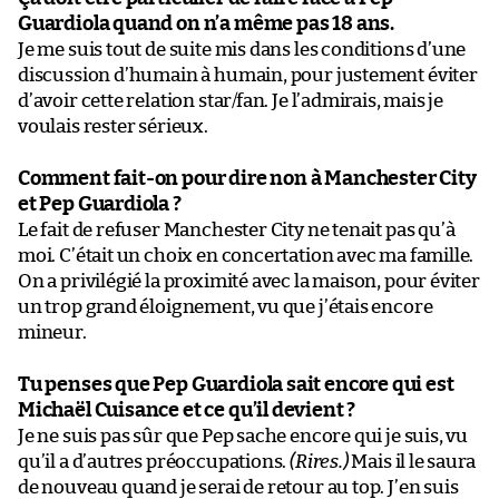
Guardiola quand on n’a même pas 18 ans.
Je me suis tout de suite mis dans les conditions d’une
discussion d’humain à humain, pour justement éviter
d’avoir cette relation star/fan. Je l’admirais, mais je
voulais rester sérieux.
Comment fait-on pour dire non à Manchester City
et Pep Guardiola ?
Le fait de refuser Manchester City ne tenait pas qu’à
moi. C’était un choix en concertation avec ma famille.
On a privilégié la proximité avec la maison, pour éviter
un trop grand éloignement, vu que j’étais encore
mineur.
Tu penses que Pep Guardiola sait encore qui est
Michaël Cuisance et ce qu’il devient ?
Je ne suis pas sûr que Pep sache encore qui je suis, vu
qu’il a d’autres préoccupations.
(Rires.)
Mais il le saura
de nouveau quand je serai de retour au top. J’en suis