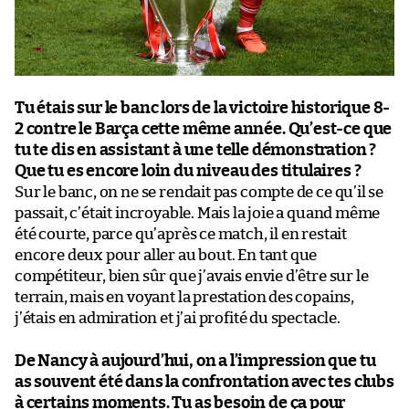
Tu étais sur le banc lors de la victoire historique 8-
2 contre le Barça cette même année. Qu’est-ce que
tu te dis en assistant à une telle démonstration ?
Que tu es encore loin du niveau des titulaires ?
Sur le banc, on ne se rendait pas compte de ce qu’il se
passait, c’était incroyable. Mais la joie a quand même
été courte, parce qu’après ce match, il en restait
encore deux pour aller au bout. En tant que
compétiteur, bien sûr que j’avais envie d’être sur le
terrain, mais en voyant la prestation des copains,
j’étais en admiration et j’ai profité du spectacle.
De Nancy à aujourd’hui, on a l’impression que tu
as souvent été dans la confrontation avec tes clubs
à certains moments. Tu as besoin de ça pour