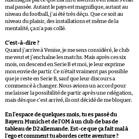
mal passée. Autant le pays est magnifique, autant au
niveau du football, j’ai été très déçu. Que ce soit au
niveau du plaisir, des installations et même de la
mentalité, ça n’a pas collé.
C’est-à-dire ?
Quand j’arrive à Venise, je me sens considéré, le club
me veut et j’enchaîne les matchs. Mais après ces six
mois, on descend en Serie B et moi, je leur exprime
mon envie de partir. Ce n’était vraiment pas possible
que je reste en Serie B, sauf que leur discours a
commencé à changer. Nous avions un accord pour
me laisser la possibilité de partir après une relégation,
mais dès que c’est arrivé, ils ont décidé de me bloquer.
En l’espace de quelques mois, tu es passé du
Bayern Munich et de l’OM à un club de bas de
tableau de D2 allemande. Est-ce que ça fait mal à
l’ego et comment tu abordes cette aventure ?