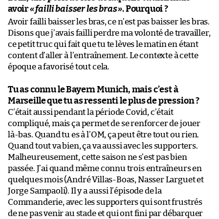
avoir
«
failli baisser les bras
»
. Pourquoi ?
Avoir failli baisser les bras, ce n’est pas baisser les bras.
Disons que j’avais failli perdre ma volonté de travailler,
ce petit truc qui fait que tu te lèves le matin en étant
content d’aller à l’entraînement. Le contexte à cette
époque a favorisé tout cela.
Tu as connu le Bayern Munich, mais c’est à
Marseille que tu as ressenti le plus de pression ?
C’était aussi pendant la période Covid, c’était
compliqué, mais ça permet de se renforcer de jouer
là-bas. Quand tu es à l’OM, ça peut être tout ou rien.
Quand tout va bien, ça va aussi avec les supporters.
Malheureusement, cette saison ne s’est pas bien
passée. J’ai quand même connu trois entraîneurs en
quelques mois (André Villas-Boas, Nasser Larguet et
Jorge Sampaoli). Il y a aussi l’épisode de la
Commanderie, avec les supporters qui sont frustrés
de ne pas venir au stade et qui ont fini par débarquer