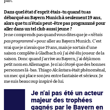
part.
Dans quel état d’esprit étais-tu quand tu as
débarqué au Bayern Munich à seulement 19 ans,
alors que tu n’étais peut-être pas programmé pour
aller dans un tel club aussi jeune ?
Je ne comprends pas quand vous dites que je
«
n’étais
pas programmé
»
pour aller au Bayern Munich. C’est
vrai que je n’avais que 19 ans, mais je sortais d’une
saison complète à Gladbach où j’ai été élu joueur de la
saison. Donc quand j’arrive au Bayern, j’ai déjà mon
petit nom en Allemagne. Je n’ai côtoyé que des bonnes
personnes là-bas. Thiago Alcântara était phénoménal,
un mec qui place son jeu entre fantaisie et sérieux. Je
me suis beaucoup inspiré de lui.
Je n’ai pas été un acteur
majeur des trophées
gagnés par le Bayern en