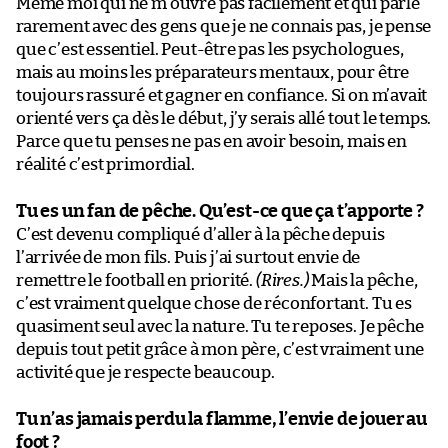
Même moi qui ne m’ouvre pas facilement et qui parle
rarement avec des gens que je ne connais pas, je pense
que c’est essentiel. Peut-être pas les psychologues,
mais au moins les préparateurs mentaux, pour être
toujours rassuré et gagner en confiance. Si on m’avait
orienté vers ça dès le début, j’y serais allé tout le temps.
Parce que tu penses ne pas en avoir besoin, mais en
réalité c’est primordial.
Tu es un fan de pêche. Qu’est-ce que ça t’apporte ?
C’est devenu compliqué d’aller à la pêche depuis
l’arrivée de mon fils. Puis j’ai surtout envie de
remettre le football en priorité.
(Rires.)
Mais la pêche,
c’est vraiment quelque chose de réconfortant. Tu es
quasiment seul avec la nature. Tu te reposes. Je pêche
depuis tout petit grâce à mon père, c’est vraiment une
activité que je respecte beaucoup.
Tu n’as jamais perdu la flamme, l’envie de jouer au
foot ?