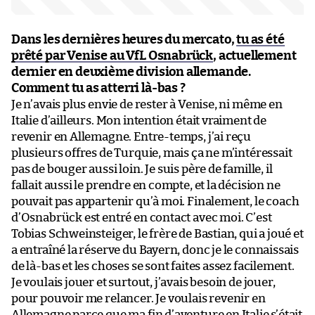
Dans les dernières heures du mercato,
tu as été
prêté par Venise au VfL Osnabrück
, actuellement
dernier en deuxième division allemande.
Comment tu as atterri là-bas ?
Je n’avais plus envie de rester à Venise, ni même en
Italie d’ailleurs. Mon intention était vraiment de
revenir en Allemagne. Entre-temps, j’ai reçu
plusieurs offres de Turquie, mais ça ne m’intéressait
pas de bouger aussi loin. Je suis père de famille, il
fallait aussi le prendre en compte, et la décision ne
pouvait pas appartenir qu’à moi. Finalement, le coach
d’Osnabrück est entré en contact avec moi. C’est
Tobias Schweinsteiger, le frère de Bastian, qui a joué et
a entraîné la réserve du Bayern, donc je le connaissais
de là-bas et les choses se sont faites assez facilement.
Je voulais jouer et surtout, j’avais besoin de jouer,
pour pouvoir me relancer. Je voulais revenir en
Allemagne parce que ma fin d’aventure en Italie s’était