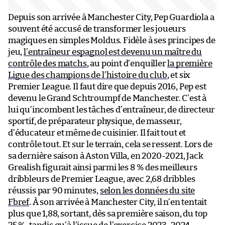
Depuis son arrivée à Manchester City, Pep Guardiola a
souvent été accusé de transformer les joueurs
magiques en simples Moldus. Fidèle à ses principes de
jeu,
l’entraîneur espagnol est devenu un maître du
contrôle des matchs
, au point d’enquiller
la première
Ligue des champions de l’histoire du club
, et six
Premier League. Il faut dire que depuis 2016, Pep est
devenu le Grand Schtroumpf de Manchester. C’est à
lui qu’incombent les tâches d’entraîneur, de directeur
sportif, de préparateur physique, de masseur,
d’éducateur et même de cuisinier. Il fait tout et
contrôle tout. Et sur le terrain, cela se ressent. Lors de
sa dernière saison à Aston Villa, en 2020-2021, Jack
Grealish figurait ainsi parmi les 8 % des meilleurs
dribbleurs de Premier League, avec 2,68 dribbles
réussis par 90 minutes,
selon les données du site
Fbref
. À son arrivée à Manchester City, il n’en tentait
plus que 1,88, sortant, dès sa première saison, du top