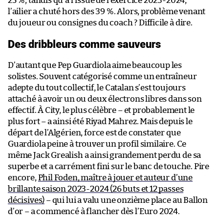
25 %, tandis qu’à l’issue de l’exercice 2023-2024,
l’ailier a chuté hors des 39 %. Alors, problème venant
du joueur ou consignes du coach ? Difficile à dire.
Des dribbleurs comme sauveurs
D’autant que Pep Guardiola aime beaucoup les
solistes. Souvent catégorisé comme un entraîneur
adepte du tout collectif, le Catalan s’est toujours
attaché à avoir un ou deux électrons libres dans son
effectif. À City, le plus célèbre – et probablement le
plus fort – a ainsi été Riyad Mahrez. Mais depuis le
départ de l’Algérien, force est de constater que
Guardiola peine à trouver un profil similaire. Ce
même Jack Grealish a ainsi grandement perdu de sa
superbe et a carrément fini sur le banc de touche. Pire
encore,
Phil Foden, maître à jouer et auteur d’une
brillante saison 2023-2024 (26 buts et 12 passes
décisives)
– qui lui a valu une onzième place au Ballon
d’or – a commencé à flancher dès l’Euro 2024.