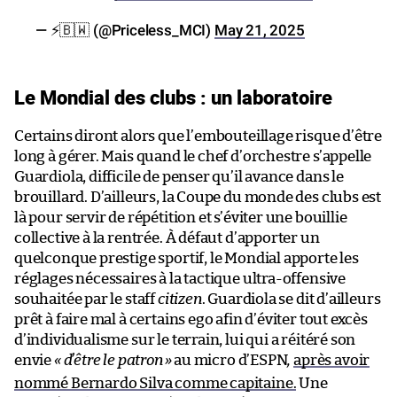
— ⚡️🇧🇼 (@Priceless_MCI)
May 21, 2025
Le Mondial des clubs : un laboratoire
Certains diront alors que l’embouteillage risque d’être
long à gérer. Mais quand le chef d’orchestre s’appelle
Guardiola, difficile de penser qu’il avance dans le
brouillard. D’ailleurs, la Coupe du monde des clubs est
là pour servir de répétition et s’éviter une bouillie
collective à la rentrée. À défaut d’apporter un
quelconque prestige sportif, le Mondial apporte les
réglages nécessaires à la tactique ultra-offensive
souhaitée par le staff
citizen
. Guardiola se dit d’ailleurs
prêt à faire mal à certains ego afin d’éviter tout excès
d’individualisme sur le terrain, lui qui a réitéré son
envie
«
d’être le patron
»
au micro d’ESPN
,
après avoir
nommé Bernardo Silva comme capitaine.
Une