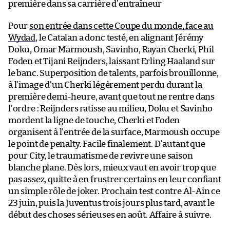
première dans sa carrière d’entraîneur
Pour
son entrée dans cette Coupe du monde, face au
Wydad
, le Catalan a donc testé, en alignant Jérémy
Doku, Omar Marmoush, Savinho, Rayan Cherki, Phil
Foden et Tijani Reijnders, laissant Erling Haaland sur
le banc. Superposition de talents, parfois brouillonne,
à l’image d’un Cherki légèrement perdu durant la
première demi-heure, avant que tout ne rentre dans
l’ordre : Reijnders ratisse au milieu, Doku et Savinho
mordent la ligne de touche, Cherki et Foden
organisent à l’entrée de la surface, Marmoush occupe
le point de penalty. Facile finalement. D’autant que
pour City, le traumatisme de revivre une saison
blanche plane. Dès lors, mieux vaut en avoir trop que
pas assez, quitte à en frustrer certains en leur confiant
un simple rôle de joker. Prochain test contre Al-Ain ce
23 juin, puis la Juventus trois jours plus tard, avant le
début des choses sérieuses en août. Affaire à suivre.