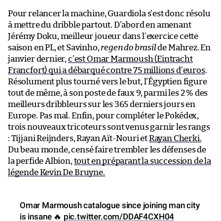
Pour relancer la machine, Guardiola s’est donc résolu
à mettre du dribble partout. D’abord en amenant
Jérémy Doku, meilleur joueur dans l’exercice cette
saison en PL, et Savinho,
regen do brasil
de Mahrez. En
janvier dernier,
c’est Omar Marmoush (Eintracht
Francfort) qui a débarqué contre 75 millions d’euros
.
Résolument plus tourné vers le but, l’Égyptien figure
tout de même, à son poste de faux 9, parmi les 2 % des
meilleurs dribbleurs sur les 365 derniers jours en
Europe. Pas mal. Enfin, pour compléter le Pokédex,
trois nouveaux tricoteurs sont venus garnir les rangs
: Tijjani Reijnders, Rayan Aït-Nouri et
Rayan Cherki.
Du beau monde, censé faire trembler les défenses de
la perfide Albion,
tout en préparant la succession de la
légende Kevin De Bruyne.
Omar Marmoush catalogue since joining man city
is insane 🔥
pic.twitter.com/DDAF4CXH04