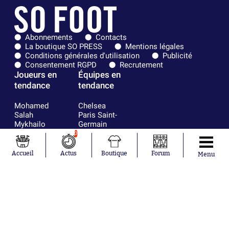
Abonnements
Contacts
La boutique SO PRESS
Mentions légales
Conditions générales d'utilisation
Publicité
Consentement RGPD
Recrutement
Joueurs en
Équipes en
tendance
tendance
Mohamed
Chelsea
Salah
Paris Saint-
Mykhailo
Germain
Mudryk
Bordeaux
0
Neymar
Olympique
Khalis Merah
lyonnais
Accueil
Actus
Boutique
Forum
Menu
Loïs Openda
FIFA
Moussa
Real Madrid
Niakhaté
RC Strasbourg
Nicolás
AC Milan
Tagliafico
France
Pavel Šulc
RC Lens
Josh Maja
Gauthier Hein