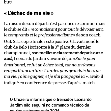
but).
« L’échec de ma vie »
La raison de son départ n’est pas encore connue, mais
le club se dit
« reconnaissant pour tout le dévouement,
le compromis et le professionnalisme
»
de son coach.
Ouf. Si la copie finale reste positive (il avait mené le
e
club de Belo Horizonte à la 3
place du dernier
championnat,
son meilleur classement depuis onze
ans
), Leonardo Jardim s’avoue déçu.
«
Sur le plan
émotionnel, ce fut un échec total, car nous n’avons
remporté aucun titre. L’un des plus grands échecs de
ma vie. J’aime gagner, et je n’ai pas gagné ici
»
, avait-il
indiqué en conférence de presse d’après-match.
O Cruzeiro informa que o treinador Leonardo
Jardim não seguirá no comando técnico da
equipe na temporada 2026.