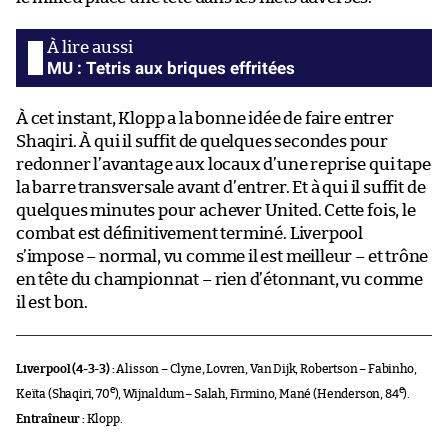
MU : Tetris aux briques effritées
À cet instant, Klopp a la bonne idée de faire entrer
Shaqiri. À qui il suffit de quelques secondes pour
redonner l’avantage aux locaux d’une reprise qui tape
la barre transversale avant d’entrer. Et à qui il suffit de
quelques minutes pour achever United. Cette fois, le
combat est définitivement terminé. Liverpool
s’impose – normal, vu comme il est meilleur – et trône
en tête du championnat – rien d’étonnant, vu comme
il est bon.
Liverpool (4-3-3) :
Alisson – Clyne, Lovren, Van Dijk, Robertson – Fabinho,
e
e
Keïta (Shaqiri, 70
), Wijnaldum – Salah, Firmino, Mané (Henderson, 84
).
Entraîneur :
Klopp.