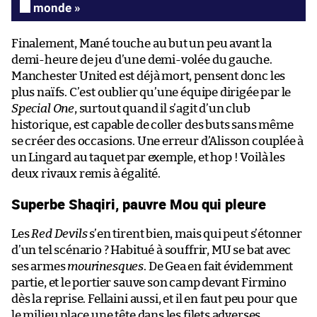
monde »
Finalement, Mané touche au but un peu avant la
demi-heure de jeu d’une demi-volée du gauche.
Manchester United est déjà mort, pensent donc les
plus naïfs. C’est oublier qu’une équipe dirigée par le
Special One
, surtout quand il s’agit d’un club
historique, est capable de coller des buts sans même
se créer des occasions. Une erreur d’Alisson couplée à
un Lingard au taquet par exemple, et hop ! Voilà les
deux rivaux remis à égalité.
Superbe Shaqiri, pauvre Mou qui pleure
Les
Red Devils
s’en tirent bien, mais qui peut s’étonner
d’un tel scénario ? Habitué à souffrir, MU se bat avec
ses armes
mourinesques
. De Gea en fait évidemment
partie, et le portier sauve son camp devant Firmino
dès la reprise. Fellaini aussi, et il en faut peu pour que
le milieu place une tête dans les filets adverses.