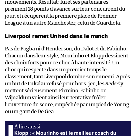
mouvements. Résultat : lui et ses partenaires
prennent 18 points d’avance sur leur concurrent du
jour, et récupèrent la première place de Premier
League à un autre Manchester, celui de Guardiola.
Liverpool remet United dans le match
Pas de Pogba ni d’Henderson, du Dalot et du Fabinho.
Chacun dans leur style, Mourinho et Klopp dessinent
des choix forts pour ce choc à haute intensité. Un
choc qui respecte dans un premier temps le
classement, tant Liverpool domine son ennemi. Après
un but de Lukaku refusé pour hors-jeu, les
Reds
s’y
mettent sérieusement. Firmino, Fabinho ou
Wijnaldum voient ainsi leur tentative frôler
l’ouverture du score, empêchée par un pied de Young
ou un gant de De Gea.
Klopp : « Mourinho est le meilleur coach du