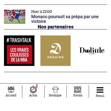
Hier à 22:00
Monaco poursuit sa prépa par une
victoire
Nos partenaires
0
Accueil
Actus
Boutique
Forum
Menu
Abonnements
Contacts
La boutique SO PRESS
Mentions légales