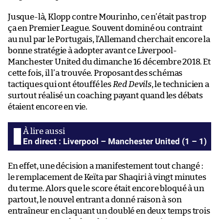
Jusque-là, Klopp contre Mourinho, ce n’était pas trop
ça en Premier League. Souvent dominé ou contraint
au nul par le Portugais, l’Allemand cherchait encore la
bonne stratégie à adopter avant ce Liverpool-
Manchester United du dimanche 16 décembre 2018. Et
cette fois, il l’a trouvée. Proposant des schémas
tactiques qui ont étouffé les
Red Devils
, le technicien a
surtout réalisé un coaching payant quand les débats
étaient encore en vie.
En direct : Liverpool – Manchester United (1 – 1)
En effet, une décision a manifestement tout changé :
le remplacement de Keïta par Shaqiri à vingt minutes
du terme. Alors que le score était encore bloqué à un
partout, le nouvel entrant a donné raison à son
entraîneur en claquant un doublé en deux temps trois