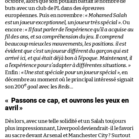
octobre, alors que son poulain battait le nombre de
buts avec un club de PL dans des épreuves
européennes. Puis en novembre :
« Mohamed Salah
est un joueur exceptionnel, un joueur très spécial »
. Ou
encore :
« Il faut parler de l’expérience qu’il a acquise au
fil des ans, et sa compréhension du jeu. Il comprend
beaucoup mieux les mouvements, les positions. il est
évident que c’est un joueur différent du garçon qui est
arrivé ici, et qui était déjà bon à l’époque. Maintenant, il
a l’expérience pour s’adapter à différentes situations. »
Enfin :
« Une stat spéciale pour un joueur spécial »,
en
décembre au moment où le principal intéressé signait
e
son 200
goal
avec les
Reds
…
« Passons ce cap, et ouvrons les yeux en
avril
»
Dès lors, avec une telle solidité et un Salah toujours
plus impressionnant, Liverpool deviendrait-il le favori
au sacre devant Arsenal et Manchester City ? Surtout