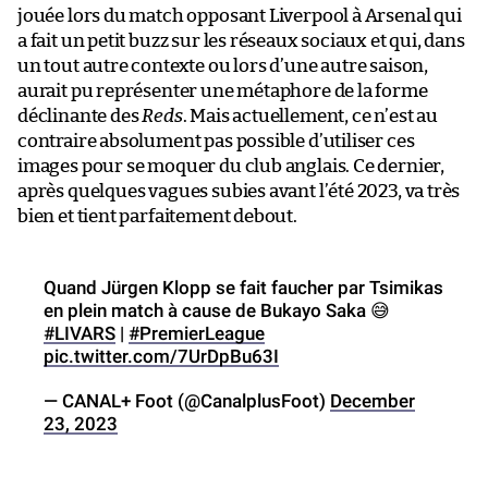
jouée lors du match opposant Liverpool à Arsenal qui
a fait un petit buzz sur les réseaux sociaux et qui, dans
un tout autre contexte ou lors d’une autre saison,
aurait pu représenter une métaphore de la forme
déclinante des
Reds
. Mais actuellement, ce n’est au
contraire absolument pas possible d’utiliser ces
images pour se moquer du club anglais. Ce dernier,
après quelques vagues subies avant l’été 2023, va très
bien et tient parfaitement debout.
Quand Jürgen Klopp se fait faucher par Tsimikas
en plein match à cause de Bukayo Saka 😅
#LIVARS
|
#PremierLeague
pic.twitter.com/7UrDpBu63I
— CANAL+ Foot (@CanalplusFoot)
December
23, 2023