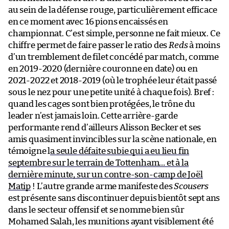
au sein de la défense rouge, particulièrement efficace
en ce moment avec 16 pions encaissés en
championnat. C’est simple, personne ne fait mieux. Ce
chiffre permet de faire passer le ratio des
Reds
à moins
d’un tremblement de filet concédé par match, comme
en 2019-2020 (dernière couronne en date) ou en
2021-2022 et 2018-2019 (où le trophée leur était passé
sous le nez pour une petite unité à chaque fois). Bref :
quand les cages sont bien protégées, le trône du
leader n’est jamais loin. Cette arrière-garde
performante rend d’ailleurs Alisson Becker et ses
amis quasiment invincibles sur la scène nationale, en
témoigne l
a seule défaite subie qui a eu lieu fin
septembre sur le terrain de Tottenham… et à la
dernière minute, sur un contre-son-camp de Joël
Matip
! L’autre grande arme manifeste des
Scousers
est présente sans discontinuer depuis bientôt sept ans
dans le secteur offensif et se nomme bien sûr
Mohamed Salah, les munitions ayant visiblement été