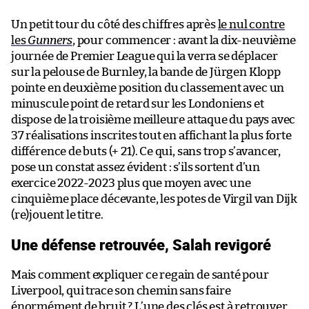
Un petit tour du côté des chiffres après
le nul contre
les
Gunners
, pour commencer : avant la dix-neuvième
journée de Premier League qui la verra se déplacer
sur la pelouse de Burnley, la bande de Jürgen Klopp
pointe en deuxième position du classement avec un
minuscule point de retard sur les Londoniens et
dispose de la troisième meilleure attaque du pays avec
37 réalisations inscrites tout en affichant la plus forte
différence de buts (+ 21). Ce qui, sans trop s’avancer,
pose un constat assez évident : s’ils sortent d’un
exercice 2022-2023 plus que moyen avec une
cinquième place décevante, les potes de Virgil van Dijk
(re)jouent le titre.
Une défense retrouvée, Salah revigoré
Mais comment expliquer ce regain de santé pour
Liverpool, qui trace son chemin sans faire
énormément de bruit ? L’une des clés est à retrouver