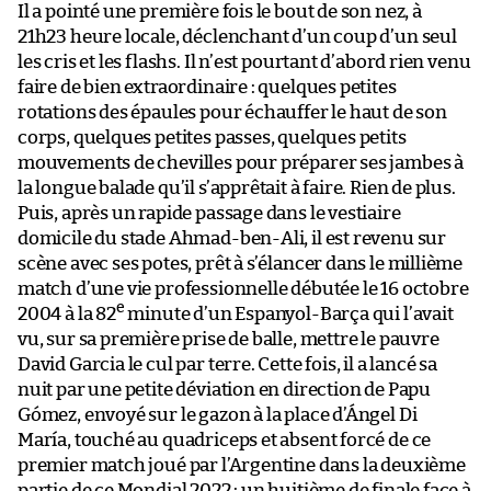
Il a pointé une première fois le bout de son nez, à
21h23 heure locale, déclenchant d’un coup d’un seul
les cris et les flashs. Il n’est pourtant d’abord rien venu
faire de bien extraordinaire : quelques petites
rotations des épaules pour échauffer le haut de son
corps, quelques petites passes, quelques petits
mouvements de chevilles pour préparer ses jambes à
la longue balade qu’il s’apprêtait à faire. Rien de plus.
Puis, après un rapide passage dans le vestiaire
domicile du stade Ahmad-ben-Ali, il est revenu sur
scène avec ses potes, prêt à s’élancer dans le millième
match d’une vie professionnelle débutée le 16 octobre
e
2004 à la 82
minute d’un Espanyol-Barça qui l’avait
vu, sur sa première prise de balle, mettre le pauvre
David Garcia le cul par terre. Cette fois, il a lancé sa
nuit par une petite déviation en direction de Papu
Gómez, envoyé sur le gazon à la place d’Ángel Di
María, touché au quadriceps et absent forcé de ce
premier match joué par l’Argentine dans la deuxième
partie de ce Mondial 2022 : un huitième de finale face à