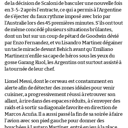
de la décision de Scaloni de basculer une nouvelle fois
en 3-5-2 après l’entracte, ce qui a permis à l’Argentine
de s’éjecter du faux rythme imposé avec brio par
l’Australie lors des 45 premières minutes. S’ils ont tout
de même concédé plusieurs situations brûlantes,
dont un but sur un coup de pétard de Goodwin dévié
par Enzo Fernandez, et vu Lisandro Martinez dégainer
un tacle miracle devant Behich avant qu’Emiliano
Martinez n’enfile sa cape de héros sous les yeux du
gosse Garang Kuol, les Argentins ont surtout assisté à
la tournée de leur chef.
Lionel Messi, dont le cerveau est constamment en
alerte afin de détecter des zones idéales pour venir
cuisiner, a progressivement réussi à retrouver son
allant, à rire dans des espaces réduits, à s’envoyer des
raids et à sortir sa diagonale favorite en direction de
Marcos Acuña. Il a aussi passé la fin de sa soirée à faire
l’avion avec son pied gauche pour donner des
bouchées à Lautaro Martínez, entré en jeu à la place