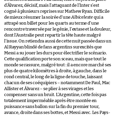
d’Álvarez, décisif, mais l’attaquant de l’Inter s’est
cogné à plusieurs reprises sur Mathew Ryan. Difficile
de mieux résumer la soirée d’une
Albiceleste
qui a
attrapé son billet pour les quarts au terme d’une
rencontre traversée par le génie, l’extase et la douleur,
dont l’Australie peut repartir la tête haute malgré
l’issue. On retiendra aussi de cette nuit passée dans un
Al Rayyan blindé de fans argentins surexcités que
Messi a su jouer les durs pour électrifier le scénario.
Cette qualification porte son sceau, mais que tout le
monde se rassure, malgré tout : il a encore marché ses
plus de quatre kilomètres à droite, à gauche, dans le
rond central, le long de la ligne de touche, laissant
chacun de ses coéquipiers – notamment De Paul, Mac
Allister et Álvarez – se plier à ses virages et les
compenser sans un bruit. L’Argentine, cette fois pas
totalement imperméable après être montée en
puissance sans ballon sur la fin du premier tour,
avance, droite dans ses bottes, et Messi avec. Les Pays-