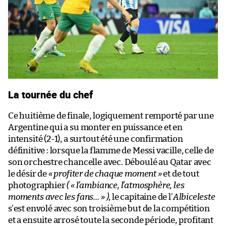
La tournée du chef
Ce huitième de finale, logiquement remporté par une
Argentine qui a su monter en puissance et en
intensité (2-1), a surtout été une confirmation
définitive : lorsque la flamme de Messi vacille, celle de
son orchestre chancelle avec. Déboulé au Qatar avec
le désir de
« profiter de chaque moment »
et de tout
photographier
( « l’ambiance, l’atmosphère, les
moments avec les fans… » )
, le capitaine de l’
Albiceleste
s’est envolé avec son troisième but de la compétition
et a ensuite arrosé toute la seconde période, profitant