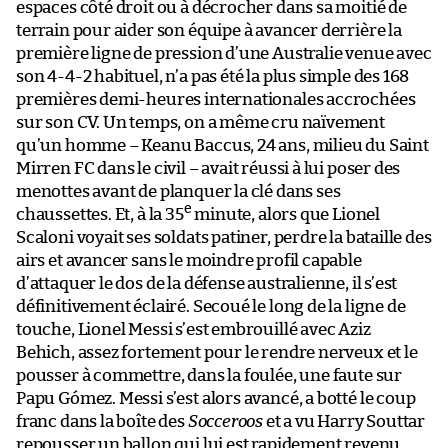
espaces côté droit ou à décrocher dans sa moitié de
terrain pour aider son équipe à avancer derrière la
première ligne de pression d’une Australie venue avec
son 4-4-2 habituel, n’a pas été la plus simple des 168
premières demi-heures internationales accrochées
sur son CV. Un temps, on a même cru naïvement
qu’un homme – Keanu Baccus, 24 ans, milieu du Saint
Mirren FC dans le civil – avait réussi à lui poser des
menottes avant de planquer la clé dans ses
e
chaussettes. Et, à la 35
minute, alors que Lionel
Scaloni voyait ses soldats patiner, perdre la bataille des
airs et avancer sans le moindre profil capable
d’attaquer le dos de la défense australienne, il s’est
définitivement éclairé. Secoué le long de la ligne de
touche, Lionel Messi s’est embrouillé avec Aziz
Behich, assez fortement pour le rendre nerveux et le
pousser à commettre, dans la foulée, une faute sur
Papu Gómez. Messi s’est alors avancé, a botté le coup
franc dans la boîte des
Socceroos
et a vu Harry Souttar
repousser un ballon qui lui est rapidement revenu