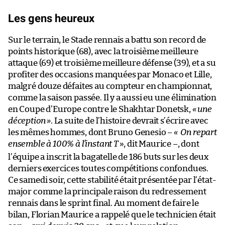
Les gens heureux
Sur le terrain, le Stade rennais a battu son record de
points historique (68), avec la troisième meilleure
attaque (69) et troisième meilleure défense (39), et a su
profiter des occasions manquées par Monaco et Lille,
malgré douze défaites au compteur en championnat,
comme la saison passée. Il y a aussi eu une élimination
en Coupe d’Europe contre le Shakhtar Donetsk,
« une
déception »
. La suite de l’histoire devrait s’écrire avec
les mêmes hommes, dont Bruno Genesio –
« On repart
ensemble à 100% à l’instant T
», dit Maurice –, dont
l’équipe a inscrit la bagatelle de 186 buts sur les deux
derniers exercices toutes compétitions confondues.
Ce samedi soir, cette stabilité était présentée par l’état-
major comme la principale raison du redressement
rennais dans le sprint final. Au moment de faire le
bilan, Florian Maurice a rappelé que le technicien était