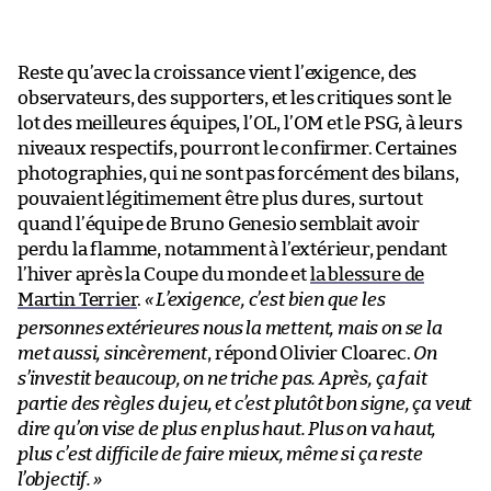
Reste qu’avec la croissance vient l’exigence, des
observateurs, des supporters, et les critiques sont le
lot des meilleures équipes, l’OL, l’OM et le PSG, à leurs
niveaux respectifs, pourront le confirmer. Certaines
photographies, qui ne sont pas forcément des bilans,
pouvaient légitimement être plus dures, surtout
quand l’équipe de Bruno Genesio semblait avoir
perdu la flamme, notamment à l’extérieur, pendant
l’hiver après la Coupe du monde et
la blessure de
Martin Terrier
.
«
L’exigence, c’est bien que les
personnes extérieures nous la mettent, mais on se la
met aussi, sincèrement
, répond Olivier Cloarec.
On
s’investit beaucoup, on ne triche pas. Après, ça fait
partie des règles du jeu, et c’est plutôt bon signe, ça veut
dire qu’on vise de plus en plus haut. Plus on va haut,
plus c’est difficile de faire mieux, même si ça reste
l’objectif.
»