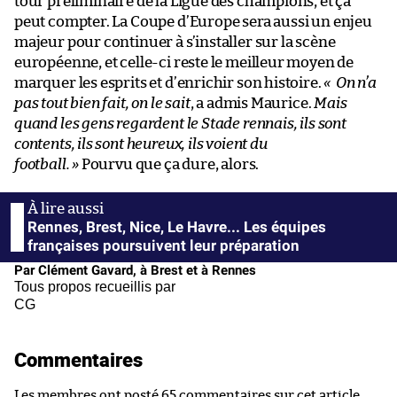
tour préliminaire de la Ligue des champions, et ça
peut compter. La Coupe d’Europe sera aussi un enjeu
majeur pour continuer à s’installer sur la scène
européenne, et celle-ci reste le meilleur moyen de
marquer les esprits et d’enrichir son histoire.
« On n’a
pas tout bien fait, on le sait
, a admis Maurice.
Mais
quand les gens regardent le Stade rennais, ils sont
contents, ils sont heureux, ils voient du
football.
»
Pourvu que ça dure, alors.
Rennes, Brest, Nice, Le Havre... Les équipes
françaises poursuivent leur préparation
Par Clément Gavard, à Brest et à Rennes
Tous propos recueillis par
CG
Commentaires
Les membres ont posté 65 commentaires sur cet article.