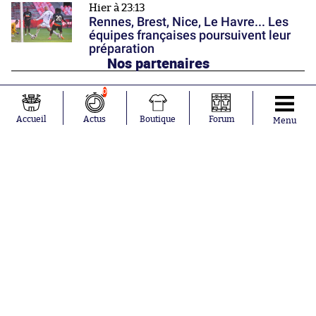
Hier à 23:13
Rennes, Brest, Nice, Le Havre... Les
équipes françaises poursuivent leur
préparation
Nos partenaires
0
Accueil
Actus
Boutique
Forum
Menu
Abonnements
Contacts
La boutique SO PRESS
Mentions légales
Conditions générales d'utilisation
Publicité