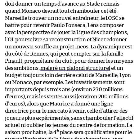
doit donner un temps d’avance au Stade rennais
quand Monaco devrait tout chambouler cet été,
Marseille trouver un nouvel entraîneur, le LOSC se
battre pour retenir Paulo Fonseca, Lens composer
avec la perspective de jouer la Ligue des champions,
l’OL poursuivre sa reconstruction et Nice redonner
un nouveau souffle au projet Ineos. La dynamique est
du côté de Rennes, qui peut compter sur la famille
Pinault, propriétaire du club, pour donner les moyens
des ambitions,
malgré un plafond structurel
et un
budget toujours loin derrière celui de Marseille, Lyon
ou Monaco, par exemple. Les investissements sont
importants depuis trois ans (environ 230 millions
d’euros), mais les ventes aussi (environ 200 millions
d’euros), alors que Maurice a donné une ligne
directrice pour le mercato à venir, celle d’attirer des
joueurs plus expérimentés, sans chambouler l’effectif
actuel ni oublier les jeunes du centre de formation. La
e
saison prochaine, la 4
place sera qualificative pour le