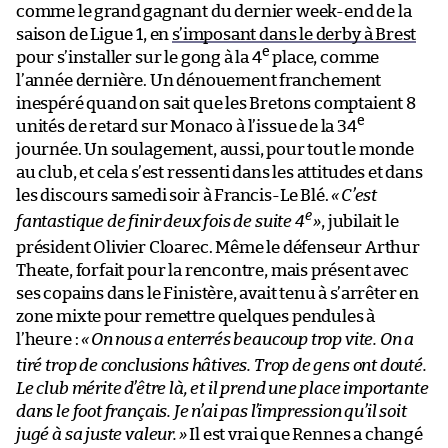
comme le grand gagnant du dernier week-end de la
saison de Ligue 1, en
s’imposant dans le derby à Brest
e
pour s’installer sur le gong à la 4
place, comme
l’année dernière. Un dénouement franchement
inespéré quand on sait que les Bretons comptaient 8
e
unités de retard sur Monaco à l’issue de la 34
journée. Un soulagement, aussi, pour tout le monde
au club, et cela s’est ressenti dans les attitudes et dans
les discours samedi soir à Francis-Le Blé.
«
C’est
e
fantastique de finir deux fois de suite 4
»
, jubilait le
président Olivier Cloarec. Même le défenseur Arthur
Theate, forfait pour la rencontre, mais présent avec
ses copains dans le Finistère, avait tenu à s’arrêter en
zone mixte pour remettre quelques pendules à
l’heure :
«
On nous a enterrés beaucoup trop vite. On a
tiré trop de conclusions hâtives. Trop de gens ont douté.
Le club mérite d’être là, et il prend une place importante
dans le foot français. Je n’ai pas l’impression qu’il soit
jugé à sa juste valeur.
»
Il est vrai que Rennes a changé