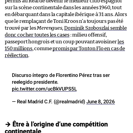
permis au Real de devenir le meilleur club espagnol
sur la scène continentale dans les années 1960, tout
en débarquant dans la capitale ibérique à 31 ans. Alors
que le remplaçant de Toni Kroos n’a toujours pas été
trouvé par les
Merengues,
Dominik Szoboszlai semble
donc cocher toutes les cases
: milieu offensif,
passeport hongrois et un coup pouvant avoisiner
les
150 millions
, comme
promis par Tonton Flo en cas de
réélection
.
Discurso íntegro de Florentino Pérez tras ser
reelegido presidente.
pic.twitter.com/ucBkVUPS5L
— Real Madrid C.F. (@realmadrid)
June 8, 2026
→ Être à l’origine d’une compétition
continentale