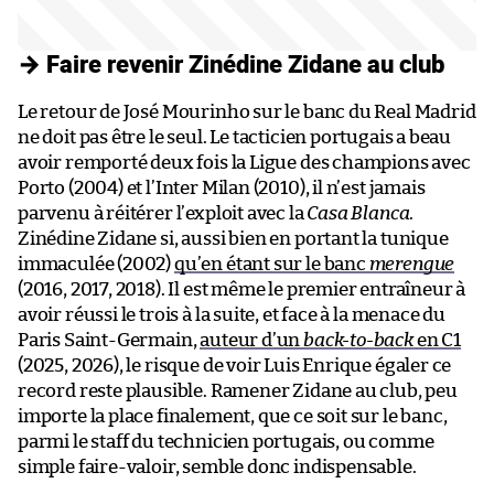
→ Faire revenir Zinédine Zidane au club
Le retour de José Mourinho sur le banc du Real Madrid
ne doit pas être le seul. Le tacticien portugais a beau
avoir remporté deux fois la Ligue des champions avec
Porto (2004) et l’Inter Milan (2010), il n’est jamais
parvenu à réitérer l’exploit avec la
Casa Blanca
.
Zinédine Zidane si, aussi bien en portant la tunique
immaculée (2002)
qu’en étant sur le banc
merengue
(2016, 2017, 2018). Il est même le premier entraîneur à
avoir réussi le trois à la suite, et face à la menace du
Paris Saint-Germain,
auteur d’un
back-to-back
en C1
(2025, 2026), le risque de voir Luis Enrique égaler ce
record reste plausible. Ramener Zidane au club, peu
importe la place finalement, que ce soit sur le banc,
parmi le staff du technicien portugais, ou comme
simple faire-valoir, semble donc indispensable.