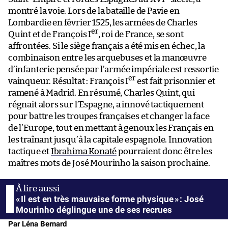
montré la voie. Lors de la bataille de Pavie en
Lombardie en février 1525, les armées de Charles
er
Quint et de François I
, roi de France, se sont
affrontées. Si le siège français a été mis en échec, la
combinaison entre les arquebuses et la manœuvre
d’infanterie pensée par l’armée impériale est ressortie
er
vainqueur. Résultat : François I
est fait prisonnier et
ramené à Madrid. En résumé, Charles Quint, qui
régnait alors sur l’Espagne, a innové tactiquement
pour battre les troupes françaises et changer la face
de l’Europe, tout en mettant à genoux les Français en
les traînant jusqu’à la capitale espagnole. Innovation
tactique et
Ibrahima Konaté
pourraient donc être les
maîtres mots de José Mourinho la saison prochaine.
« Il est en très mauvaise forme physique » : José
Mourinho déglingue une de ses recrues
Par Léna Bernard