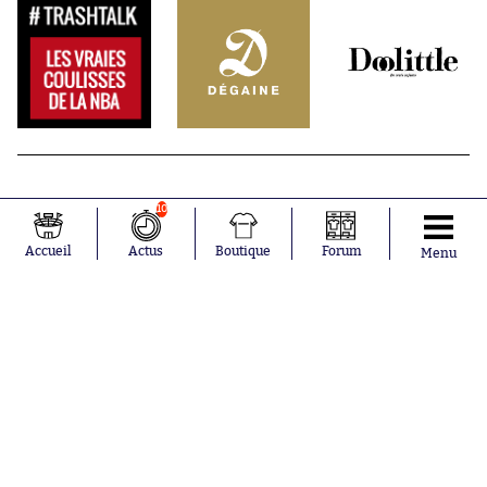
10
Accueil
Actus
Boutique
Forum
Menu
Abonnements
Contacts
La boutique SO PRESS
Mentions légales
Conditions générales d'utilisation
Publicité
Consentement RGPD
Recrutement
Joueurs en
Équipes en
tendance
tendance
Lionel Messi
Paris Saint-
Maghnes
Germain