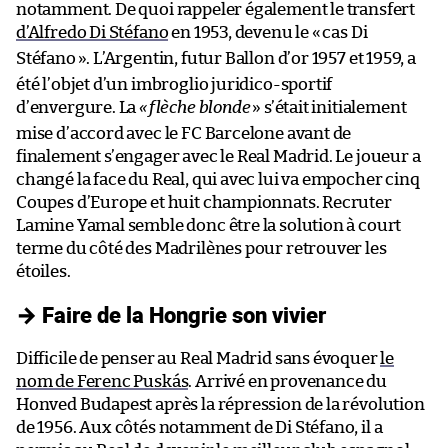
notamment. De quoi rappeler également le transfert
d’Alfredo Di Stéfano
en 1953, devenu le «
cas Di
Stéfano
». L’Argentin, futur Ballon d’or 1957 et 1959, a
été l’objet d’un imbroglio juridico-sportif
d’envergure. La
«
flèche blonde
» s’était initialement
mise d’accord avec le FC Barcelone avant de
finalement s’engager avec le Real Madrid. Le joueur a
changé la face du Real, qui avec lui va empocher cinq
Coupes d’Europe et huit championnats. Recruter
Lamine Yamal semble donc être la solution à court
terme du côté des Madrilènes pour retrouver les
étoiles.
→ Faire de la Hongrie son vivier
Difficile de penser au Real Madrid sans évoquer
le
nom de Ferenc Puskás
. Arrivé en provenance du
Honved Budapest après la répression de la révolution
de 1956. Aux côtés notamment de Di Stéfano, il a