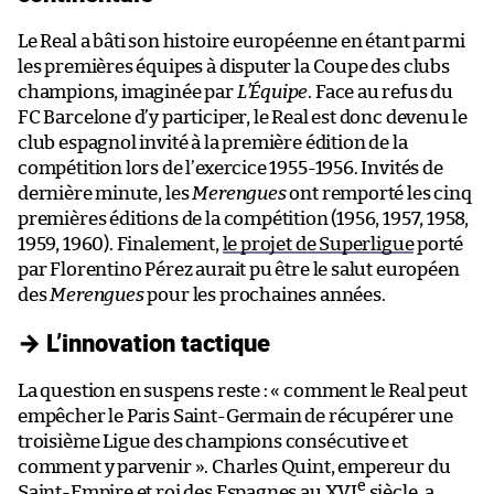
Le Real a bâti son histoire européenne en étant parmi
les premières équipes à disputer la Coupe des clubs
champions, imaginée par
L’Équipe
. Face au refus du
FC Barcelone d’y participer, le Real est donc devenu le
club espagnol invité à la première édition de la
compétition lors de l’exercice 1955-1956. Invités de
dernière minute, les
Merengues
ont remporté les cinq
premières éditions de la compétition (1956, 1957, 1958,
1959, 1960). Finalement,
le projet de Superligue
porté
par Florentino Pérez aurait pu être le salut européen
des
Merengues
pour les prochaines années.
→ L’innovation tactique
La question en suspens reste : « comment le Real peut
empêcher le Paris Saint-Germain de récupérer une
troisième Ligue des champions consécutive et
comment y parvenir ». Charles Quint, empereur du
e
Saint-Empire et roi des Espagnes au XVI
siècle, a