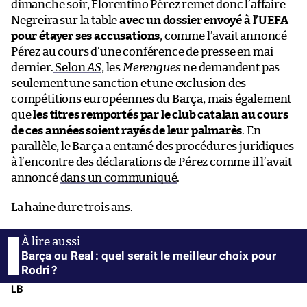
dimanche soir, Florentino Pérez remet donc l’affaire
Negreira sur la table
avec un dossier envoyé à l’UEFA
pour étayer ses accusations
, comme l’avait annoncé
Pérez au cours d’une conférence de presse en mai
dernier.
Selon
AS
, les
Merengues
ne demandent pas
seulement une sanction et une exclusion des
compétitions européennes du Barça, mais également
que
les titres remportés par le club catalan au cours
de ces années soient rayés de leur palmarès
. En
parallèle, le Barça a entamé des procédures juridiques
à l’encontre des déclarations de Pérez comme il l’avait
annoncé
dans un communiqué
.
La haine dure trois ans.
Barça ou Real : quel serait le meilleur choix pour
Rodri ?
LB