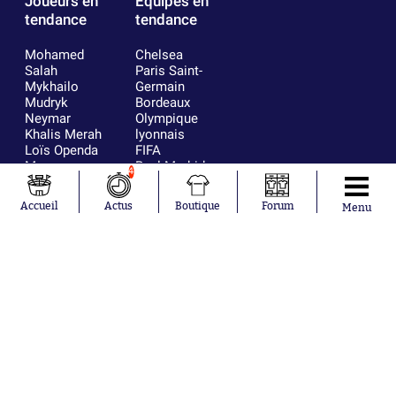
Joueurs en
Équipes en
tendance
tendance
Mohamed
Chelsea
Salah
Paris Saint-
Mykhailo
Germain
Mudryk
Bordeaux
Neymar
Olympique
Khalis Merah
lyonnais
Loïs Openda
FIFA
Moussa
Real Madrid
4
Niakhaté
RC Strasbourg
Nicolás
AC Milan
Accueil
Actus
Boutique
Forum
Menu
Tagliafico
France
Pavel Šulc
RC Lens
Josh Maja
Gauthier Hein