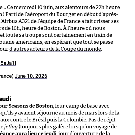
e… Ce mercredi 10 juin, aux alentours de 22h heure
n !
Parti de l’aéroport du Bourget en début d’après-
l’Airbus A321 de l’équipe de France a fait crisser ses
rs de 16h, heure de Boston. À l’heure où nous
et toute sa troupe sont certainement en train de
 douane américains, en espérant que tout se passe
our
d’autres acteurs de la Coupe du monde
.
o5eJa1I
rance)
June 10, 2026
eudi
 Four Seasons de Boston
, leur camp de base avec
squ’ils y avaient séjourné au mois de mars lors de la
ux contre le Brésil puis la Colombie. Pas de répit
 le
jetlag
(toujours plus galère lorsqu’on voyage de
éance aura lieu ce jeudi
, jour d’ouverture de la