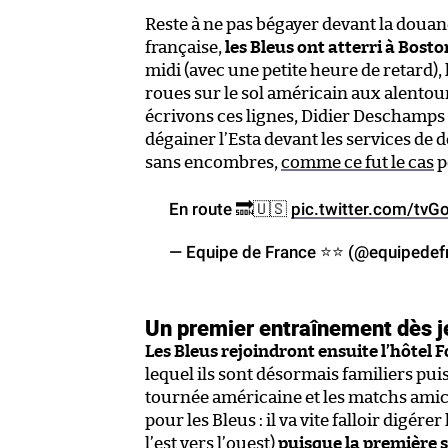
Reste à ne pas bégayer devant la douan
française,
les Bleus ont atterri à Bosto
midi (avec une petite heure de retard), 
roues sur le sol américain aux alentou
écrivons ces lignes, Didier Deschamps 
dégainer l’Esta devant les services de
sans encombres,
comme ce fut le cas
p
En route 🔜🇺🇸
pic.twitter.com/tvG
— Equipe de France ⭐⭐ (@equipedef
Un premier entraînement dès j
Les Bleus rejoindront ensuite l’hôtel
lequel ils sont désormais familiers pui
tournée américaine et les matchs amica
pour les Bleus : il va vite falloir digérer
l’est vers l’ouest)
puisque la première s