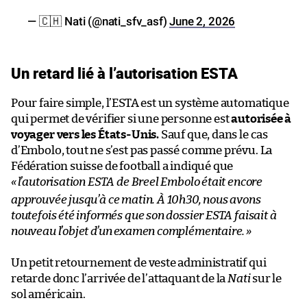
— 🇨🇭 Nati (@nati_sfv_asf)
June 2, 2026
Un retard lié à l’autorisation ESTA
Pour faire simple, l’ESTA est un système automatique
qui permet de vérifier si une personne est
autorisée à
voyager vers les États-Unis.
Sauf que, dans le cas
d’Embolo, tout ne s’est pas passé comme prévu. La
Fédération suisse de football a indiqué que
«
l’autorisation ESTA de Breel Embolo était encore
approuvée jusqu’à ce matin. À 10h30, nous avons
toutefois été informés que son dossier ESTA faisait à
nouveau l’objet d’un examen complémentaire.
»
Un petit retournement de veste administratif qui
retarde donc l’arrivée de l’attaquant de la
Nati
sur le
sol américain.