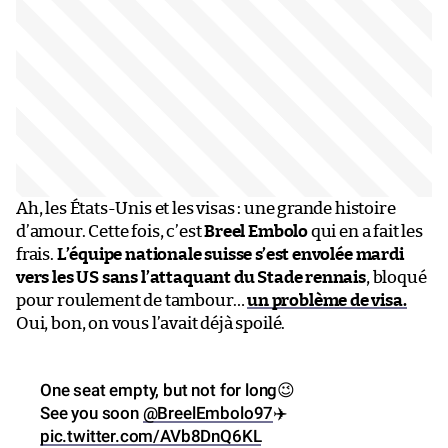
Ah, les États-Unis et les visas : une grande histoire
d’amour. Cette fois, c’est
Breel Embolo
qui en a fait les
frais.
L’équipe nationale suisse s’est envolée mardi
vers les US sans l’attaquant du Stade rennais
, bloqué
pour roulement de tambour…
un problème de visa.
Oui, bon, on vous l’avait déjà spoilé.
One seat empty, but not for long😉
See you soon
@BreelEmbolo97
✈️
pic.twitter.com/AVb8DnQ6KL