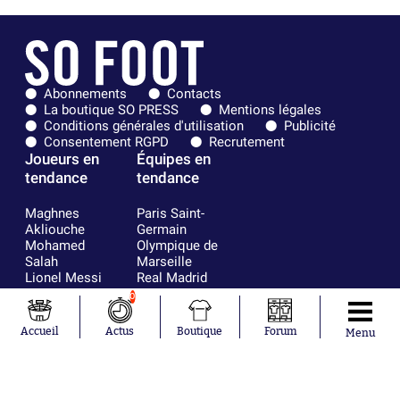
Abonnements
Contacts
La boutique SO PRESS
Mentions légales
Conditions générales d'utilisation
Publicité
Consentement RGPD
Recrutement
Joueurs en
Équipes en
tendance
tendance
Maghnes
Paris Saint-
Akliouche
Germain
Mohamed
Olympique de
Salah
Marseille
Lionel Messi
Real Madrid
Ferrán Torres
FIFA
0
Kilian Corredor
Olympique
Franco
lyonnais
Accueil
Actus
Boutique
Forum
Menu
Mastantuono
AS Monaco
Orel Mangala
FC Barcelone
Rio Mavuba
Argentine
Rodri
RC Strasbourg