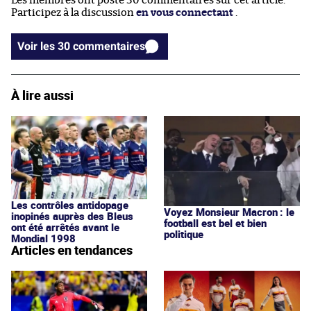
Les membres ont posté 30 commentaires sur cet article.
Participez à la discussion
en vous connectant
.
Voir les 30 commentaires
À lire aussi
Les contrôles antidopage
Voyez Monsieur Macron : le
inopinés auprès des Bleus
football est bel et bien
ont été arrêtés avant le
politique
Mondial 1998
Articles en tendances