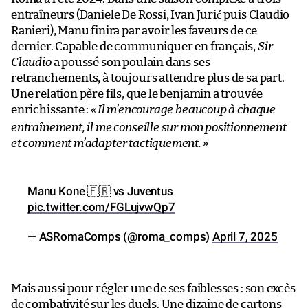
entraîneurs (Daniele De Rossi, Ivan Jurić puis Claudio
Ranieri), Manu finira par avoir les faveurs de ce
dernier. Capable de communiquer en français,
Sir
Claudio
a poussé son poulain dans ses
retranchements, à toujours attendre plus de sa part.
Une relation père fils, que le benjamin a trouvée
enrichissante :
«
Il m’encourage beaucoup à chaque
entraînement, il me conseille sur mon positionnement
et comment m’adapter tactiquement.
»
Manu Kone 🇫🇷 vs Juventus
pic.twitter.com/FGLujvwQp7
— ASRomaComps (@roma_comps)
April 7, 2025
Mais aussi pour régler une de ses faiblesses : son excès
de combativité sur les duels. Une dizaine de cartons