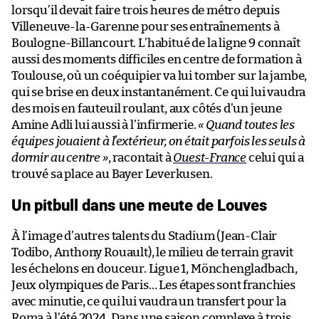
lorsqu’il devait faire trois heures de métro depuis
Villeneuve-la-Garenne pour ses entraînements à
Boulogne-Billancourt. L’habitué de la ligne 9 connaît
aussi des moments difficiles en centre de formation à
Toulouse, où un coéquipier va lui tomber sur la jambe,
qui se brise en deux instantanément. Ce qui lui vaudra
des mois en fauteuil roulant, aux côtés d’un jeune
Amine Adli lui aussi à l’infirmerie.
« Quand toutes les
équipes jouaient à l’extérieur, on était parfois les seuls à
dormir au centre »
, racontait à
Ouest-France
celui qui a
trouvé sa place au Bayer Leverkusen.
Un pitbull dans une meute de Louves
À l’image d’autres talents du Stadium (Jean-Clair
Todibo, Anthony Rouault), le milieu de terrain gravit
les échelons en douceur. Ligue 1, Mönchengladbach,
Jeux olympiques de Paris… Les étapes sont franchies
avec minutie, ce qui lui vaudra un transfert pour la
Roma à l’été 2024. Dans une saison complexe à trois