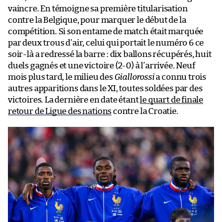
vaincre. En témoigne sa première titularisation
contre la Belgique, pour marquer le début de la
compétition. Si son entame de match était marquée
par deux trous d’air, celui qui portait le numéro 6 ce
soir-là a redressé la barre : dix ballons récupérés, huit
duels gagnés et une victoire (2-0) à l’arrivée. Neuf
mois plus tard, le milieu des
Giallorossi
a connu trois
autres apparitions dans le XI, toutes soldées par des
victoires. La dernière en date étant
le quart de finale
retour de Ligue des nations
contre la Croatie.