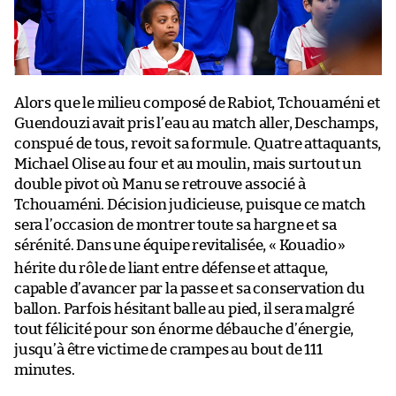
Alors que le milieu composé de Rabiot, Tchouaméni et
Guendouzi avait pris l’eau au match aller, Deschamps,
conspué de tous, revoit sa formule. Quatre attaquants,
Michael Olise au four et au moulin, mais surtout un
double pivot où Manu se retrouve associé à
Tchouaméni. Décision judicieuse, puisque ce match
sera l’occasion de montrer toute sa hargne et sa
sérénité. Dans une équipe revitalisée, « Kouadio
»
hérite du rôle de liant entre défense et attaque,
capable d’avancer par la passe et sa conservation du
ballon. Parfois hésitant balle au pied, il sera malgré
tout félicité pour son énorme débauche d’énergie,
jusqu’à être victime de crampes au bout de 111
minutes.