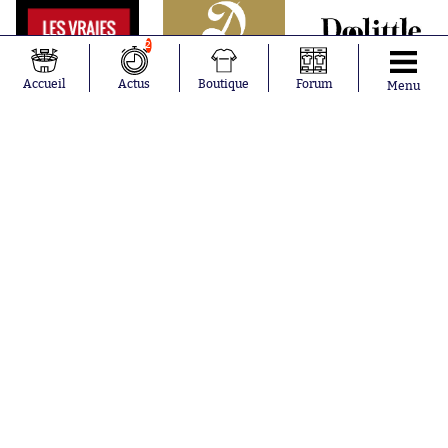
2
Accueil
Actus
Boutique
Forum
Menu
Abonnements
Contacts
La boutique SO PRESS
Mentions légales
Conditions générales d'utilisation
Publicité
Consentement RGPD
Recrutement
Joueurs en
Équipes en
tendance
tendance
Mohamed
Chelsea
Salah
Paris Saint-
Mykhailo
Germain
Mudryk
Bordeaux