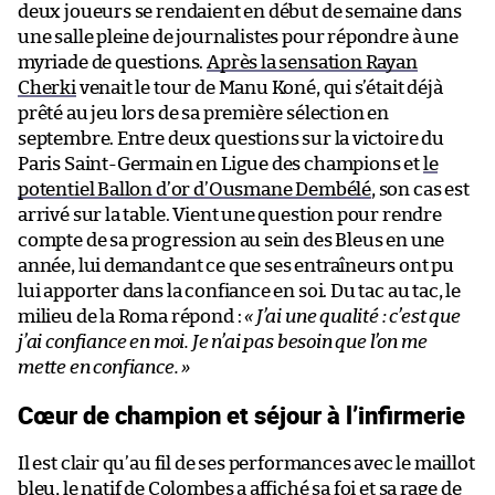
deux joueurs se rendaient en début de semaine dans
une salle pleine de journalistes pour répondre à une
myriade de questions.
Après la sensation Rayan
Cherki
venait le tour de Manu Koné, qui s’était déjà
prêté au jeu lors de sa première sélection en
septembre. Entre deux questions sur la victoire du
Paris Saint-Germain en Ligue des champions et
le
potentiel Ballon d’or d’Ousmane Dembélé
, son cas est
arrivé sur la table. Vient une question pour rendre
compte de sa progression au sein des Bleus en une
année, lui demandant ce que ses entraîneurs ont pu
lui apporter dans la confiance en soi. Du tac au tac, le
milieu de la Roma répond :
« J’ai une qualité : c’est que
j’ai confiance en moi. Je n’ai pas besoin que l’on me
mette en confiance. »
Cœur de champion et séjour à l’infirmerie
Il est clair qu’au fil de ses performances avec le maillot
bleu, le natif de Colombes a affiché sa foi et sa rage de