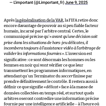
— L'important (@Limportant_fr)
June 9, 2025
Après
la généralisation de la VAR
, la FIFA retire donc
encore davantage de pouvoir au si peu fiable facteur
humain, incarné par l’arbitre central. Certes, le
communiqué précise qu’
«
avant qu’une décision soit
prise dans les situations de hors-jeu délicates, il
incombera toujours à l’assistance vidéo à l’arbitrage de
valider les informations fournies
».
L’inversion est
significative : ce sont désormais les hommes ou les
femmes en noir qui vont vérifier ce que leur
transmettent les programmes informatiques, en
attendant qu’un Terminator du
soccer
finisse par
prendre définitivement le contrôle. Il restera aussi à
définir ce que signifie
«
délicat
»
face à la masse de
données collectées en temps réel, et surtout quels
arbitres oseront contredire une information précise
fournie par une intelligence artificielle – à l’heure où