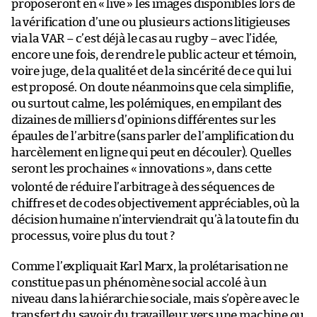
proposeront en «
live
» les images disponibles lors de
la vérification d’une ou plusieurs actions litigieuses
via la VAR – c’est déjà le cas au rugby – avec l’idée,
encore une fois, de rendre le public acteur et témoin,
voire juge, de la qualité et de la sincérité de ce qui lui
est proposé. On doute néanmoins que cela simplifie,
ou surtout calme, les polémiques, en empilant des
dizaines de milliers d’opinions différentes sur les
épaules de l’arbitre (sans parler de l’amplification du
harcèlement en ligne qui peut en découler). Quelles
seront les prochaines «
innovations
», dans cette
volonté de réduire l’arbitrage à des séquences de
chiffres et de codes objectivement appréciables, où la
décision humaine n’interviendrait qu’à la toute fin du
processus, voire plus du tout ?
Comme l’expliquait Karl Marx, la prolétarisation ne
constitue pas un phénomène social accolé à un
niveau dans la hiérarchie sociale, mais s’opère avec le
transfert du savoir du travailleur vers une machine ou