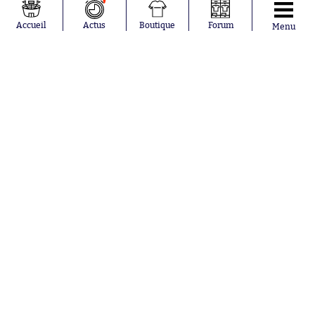
Accueil
Actus
Boutique
Forum
Menu
Abonnements
Contacts
La boutique SO PRESS
Mentions légales
Conditions générales d'utilisation
Publicité
Consentement RGPD
Recrutement
Joueurs en
Équipes en
tendance
tendance
Khalis Merah
FIFA
Loïs Openda
Real Madrid
Moussa
Bordeaux
Niakhaté
France
Nicolás
Chelsea
Tagliafico
Paris Saint-
Pavel Šulc
Germain
Gauthier Hein
Olympique