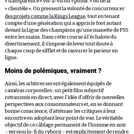
«
transparence
» vis-à-vis du «
public
» ou de la
«
clientèle
». On pressent la volonté de concurrencer
des projets comme la Kings League
, tout en tenant
compte d’une génération qui a appris le foot autant
devant la Ligue des champions qu’une manette de PS5
entre les mains. Dans cette course à l’échalote du
divertissement, il s’impose de lever tout doute à
chaque coup de sifflet et de rassurer le parieur en
ligne.
Moins de polémiques, vraiment ?
Ainsi, les arbitres seront également équipés de
caméras corporelles : un petit film subjectif
retransmis en direct, avec l’idée d’offrir de nouvelles
perspectives aux consommateurs et, en se donnant
bonne conscience, d’atténuer les critiques à leur
encontre en adoptant leur point de vue. Le véritable
objectif de ce câblage permanent de l’homme en noir
– version lo-fi du cyborg – est explicitement de rendre