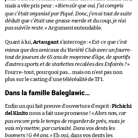
mais a vite pris peur :
«
Bien sûr que oui. J’ai compris
que c’était organisé par Piqué. Donc, j’en ai tout de suite
déduit que c’était une grosse merde et du coup, je n’ai
pas suivi le reste.
»
Argument entendable.
Quant à lui,
Artaugant
s’interroge :
«
Est-ce que c’est
mieux que des amicaux du Variété Club avec un fourre-
tout de joueurs de 65 ans de moyenne d’âge, de sportifs
d’autres sports et de starlettes recalées des Enfoirés ?
»
Fourre-tout, pourquoi pas… mais on n’est pas non
plus sur le casting d’une téléréalité de TF1.
Dans la famille Baleglawic…
Enfin un qui fait preuve d’ouverture d’esprit :
Pichichi
del Kinito
nous a fait une promesse !
«
Alors non, car
pas encore pris le temps de regarder de près, mais je
vais m’y mettre, par curiosité. Dans vos dents les
boomers ! G 44 ans.
»
Eh oui, dans vos dents les