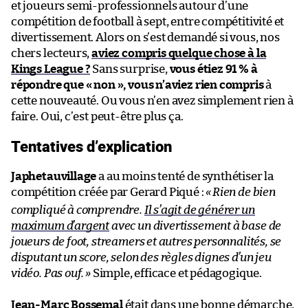
et joueurs semi-professionnels autour d’une
compétition de football à sept, entre compétitivité et
divertissement. Alors on s’est demandé si vous, nos
chers lecteurs,
aviez compris quelque chose à la
Kings League ?
Sans surprise,
vous étiez 91 % à
répondre que « non », vous n’aviez rien compris
à
cette nouveauté. Ou vous n’en avez simplement rien à
faire. Oui, c’est peut-être plus ça.
Tentatives d’explication
Japhetauvillage
a au moins tenté de synthétiser la
compétition créée par Gerard Piqué :
«
Rien de bien
compliqué à comprendre.
Il s’agit de générer un
maximum d’argent
avec un divertissement à base de
joueurs de foot, streamers et autres personnalités, se
disputant un score, selon des règles dignes d’un jeu
vidéo. Pas ouf.
»
Simple, efficace et pédagogique.
Jean-Marc Bossemal
était dans une bonne démarche,