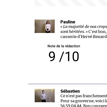
Pauline
« La majorité de nos croy
sont héritées. »
C’est bon,
causerie d’Hervé Renard
Note de la rédaction
9 /10
Sébastien
Ce n’est pas franchement
Pour sa gouverne, voici l
56 59 04 44. Bon courage