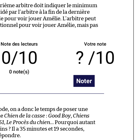
atrième arbitre doit indiquer le minimum
é par l’arbitre à la fin de la dernière
 pour voir jouer Amélie. L’arbitre peut
ionnel pour voir jouer Amélie, mais pas
Note des lecteurs
Votre note
0/10
/10
0
note(s)
Noter
sode, on a donc le temps de poser une
de
Chien de la casse
:
Good Boy
,
Chiens
51
,
Le Procès du chien
… Pourquoi autant
ns ? Il a 35 minutes et 19 secondes,
répondre.