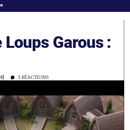
ne
e Loups Garous :
00
3
RÉACTIONS