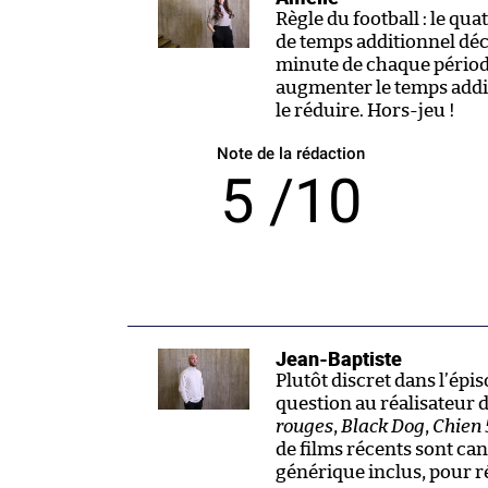
Règle du football : le qu
de temps additionnel décid
minute de chaque période
augmenter le temps addit
le réduire. Hors-jeu !
Note de la rédaction
5 /10
Jean-Baptiste
Plutôt discret dans l’épi
question au réalisateur 
rouges
,
Black Dog
,
Chien 
de films récents sont cani
générique inclus, pour 