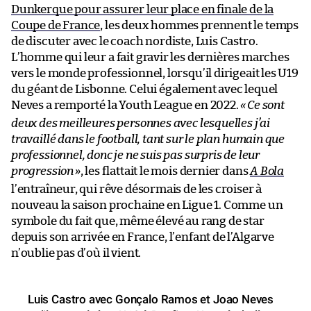
Dunkerque pour assurer leur place en finale de la
Coupe de France
, les deux hommes prennent le temps
de discuter avec le coach nordiste, Luis Castro.
L’homme qui leur a fait gravir les dernières marches
vers le monde professionnel, lorsqu’il dirigeait les U19
du géant de Lisbonne. Celui également avec lequel
Neves a remporté la Youth League en 2022.
«
Ce sont
deux des meilleures personnes avec lesquelles j’ai
travaillé dans le football, tant sur le plan humain que
professionnel, donc je ne suis pas surpris de leur
progression
»
, les flattait le mois dernier dans
A Bola
l’entraîneur, qui rêve désormais de les croiser à
nouveau la saison prochaine en Ligue 1. Comme un
symbole du fait que, même élevé au rang de star
depuis son arrivée en France, l’enfant de l’Algarve
n’oublie pas d’où il vient.
Luis Castro avec Gonçalo Ramos et Joao Neves