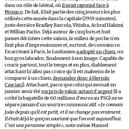
dans un rôle de latéral, où
il avait rayonné face à
Monaco
. De fait, il fait partie des cinq joueurs les plus
utilisés cette année dans la capitale (2959 minutes),
juste derrière Bradley Barcola, Vitinha, Achraf Hakimi
et Willian Pacho. Déjà auteur de cinq buts et huit
passes décisives cette saison, le milieu de poche n’en
finit plus d’impressionner et, surtout, de convaincre.
En arrivant à Paris, le Lusitanien
a adopté un chien
, un
bon gros labrador, finalement à son image. Capable de
courir partout, tout le temps et en plus, diablement
attachant (n’allez pas croire qu’il est malvenu de le
comparer à un chien,
demandez donc à Hernán
Casciari
). Attachant, parce que celui qui avouait en
janvier avoir été
surpris de valoir autant d’argent
(il a
coûté la bagatelle de 60 millions d’euros au PSG) ne se
sépare jamais d’un sourire communicatif.
«
Je connais
João depuis qu’il est petit, et il ne change pas vraiment.
Il était déjà le garçon souriant que l’on voit aujourd’hui.
C’est une personne simple
»
, note même Manuel