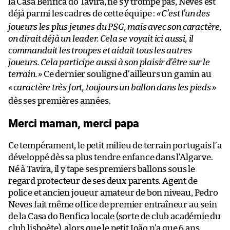
la Casa Benfica do Tavira, ne s’y trompe pas, Neves est
déjà parmi les cadres de cette équipe :
«
C’est l’un des
joueurs les plus jeunes du PSG, mais avec son caractère,
on dirait déjà un leader. Cela se voyait ici aussi, il
commandait les troupes et aidait tous les autres
joueurs. Cela participe aussi à son plaisir d’être sur le
terrain.
»
Ce dernier souligne d’ailleurs un gamin au
«
caractère très fort, toujours un ballon dans les pieds
»
dès ses premières années.
Merci maman, merci papa
Ce tempérament, le petit milieu de terrain portugais l’a
développé dès sa plus tendre enfance dans l’Algarve.
Né à Tavira, il y tape ses premiers ballons sous le
regard protecteur de ses deux parents. Agent de
police et ancien joueur amateur de bon niveau, Pedro
Neves fait même office de premier entraîneur au sein
de la Casa do Benfica locale (sorte de club académie du
club lisboète), alors que le petit João n’a que 6 ans.