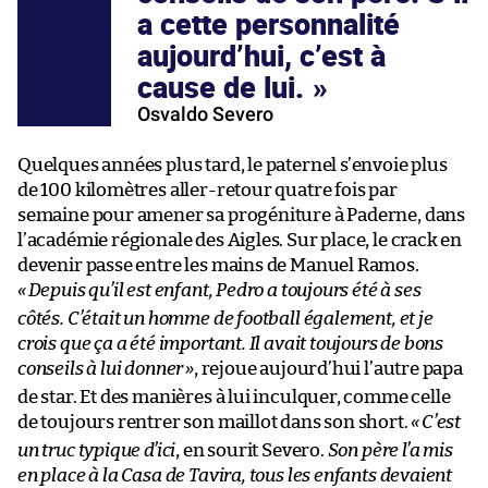
a cette personnalité
aujourd’hui, c’est à
cause de lui.
Osvaldo Severo
Quelques années plus tard, le paternel s’envoie plus
de 100 kilomètres aller-retour quatre fois par
semaine pour amener sa progéniture à Paderne, dans
l’académie régionale des Aigles. Sur place, le crack en
devenir passe entre les mains de Manuel Ramos.
«
Depuis qu’il est enfant, Pedro a toujours été à ses
côtés. C’était un homme de football également, et je
crois que ça a été important. Il avait toujours de bons
conseils à lui donner
»
, rejoue aujourd’hui l’autre papa
de star. Et des manières à lui inculquer, comme celle
de toujours rentrer son maillot dans son short.
«
C’est
un truc typique d’ici
, en sourit Severo.
Son père l’a mis
en place à la Casa de Tavira, tous les enfants devaient