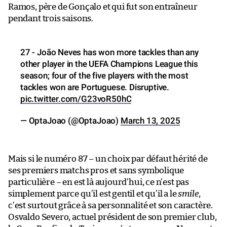
Ramos, père de Gonçalo et qui fut son entraîneur
pendant trois saisons.
27 - João Neves has won more tackles than any
other player in the UEFA Champions League this
season; four of the five players with the most
tackles won are Portuguese. Disruptive.
pic.twitter.com/G23voR50hC
— OptaJoao (@OptaJoao)
March 13, 2025
Mais si le numéro 87 – un choix par défaut hérité de
ses premiers matchs pros et sans symbolique
particulière – en est là aujourd’hui, ce n’est pas
simplement parce qu’il est gentil et qu’il a le
smile
,
c’est surtout grâce à sa personnalité et son caractère.
Osvaldo Severo, actuel président de son premier club,