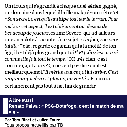
Un rictus qui s’agrandit à chaque duel aérien gagné,
un domaine dans lequel il brille malgré son mètre 74.
«
Son secret, c’est qu’il anticipe tout sur le terrain. Pour
moi sur cet aspect, il est clairement au-dessus de
beaucoup de joueurs
, estime Severo, qui a d’ailleurs
une anecdote à raconter à ce sujet.
« U
n jour, son père
lui dit :
“João, regarde ce gamin qui a la moitié de ton
âge, il est déjà plus grand que toi !”
Et João s’est marré,
comme il le fait tout le temps.
“OK très bien, c’est
comme ça, et alors ? Ça ne veut pas dire qu’il est
meilleur que moi.”
Il mérite tout ce qui lui arrive. C’est
un gamin qui n’en est plus un, en vérité.
»
Et qui n’a
certainement pas tout à fait fini de grandir.
Renato Paiva : « PSG-Botafogo, c’est le match de ma
vie »
Par Tom Binet et Julien Faure
Tous propos recueillis par TB