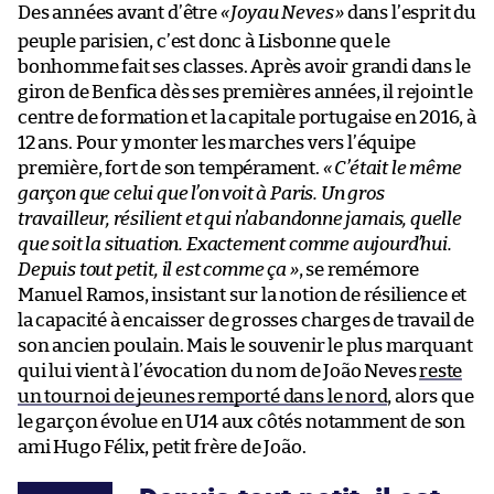
Des années avant d’être
«
Joyau Neves
»
dans l’esprit du
peuple parisien, c’est donc à Lisbonne que le
bonhomme fait ses classes. Après avoir grandi dans le
giron de Benfica dès ses premières années, il rejoint le
centre de formation et la capitale portugaise en 2016, à
12 ans. Pour y monter les marches vers l’équipe
première, fort de son tempérament.
« C’était le même
garçon que celui que l’on voit à Paris. Un gros
travailleur, résilient et qui n’abandonne jamais, quelle
que soit la situation. Exactement comme aujourd’hui.
Depuis tout petit, il est comme ça »
, se remémore
Manuel Ramos, insistant sur la notion de résilience et
la capacité à encaisser de grosses charges de travail de
son ancien poulain. Mais le souvenir le plus marquant
qui lui vient à l’évocation du nom de João Neves
reste
un tournoi de jeunes remporté dans le nord
, alors que
le garçon évolue en U14 aux côtés notamment de son
ami Hugo Félix, petit frère de João.