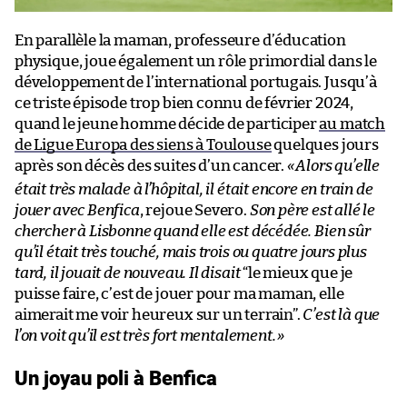
En parallèle la maman, professeure d’éducation
physique, joue également un rôle primordial dans le
développement de l’international portugais. Jusqu’à
ce triste épisode trop bien connu de février 2024,
quand le jeune homme décide de participer
au match
de Ligue Europa des siens à Toulouse
quelques jours
après son décès des suites d’un cancer.
«
Alors qu’elle
était très malade à l’hôpital, il était encore en train de
jouer avec Benfica
, rejoue Severo.
Son père est allé le
chercher à Lisbonne quand elle est décédée. Bien sûr
qu’il était très touché, mais trois ou quatre jours plus
tard, il jouait de nouveau. Il disait
“le mieux que je
puisse faire, c’est de jouer pour ma maman, elle
aimerait me voir heureux sur un terrain”.
C’est là que
l’on voit qu’il est très fort mentalement.
»
Un joyau poli à Benfica