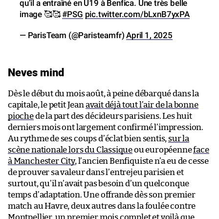
qu’il a entraîné en U19 à Benfica. Une très belle
image 🥰🥰
#PSG
pic.twitter.com/bLxnB7yxPA
— ParisTeam (@Paristeamfr)
April 1, 2025
Neves mind
Dès le début du mois août, à peine débarqué dans la
capitale, le petit Jean
avait déjà tout l’air de la bonne
pioche
de la part des décideurs parisiens. Les huit
derniers mois ont largement confirmé l’impression.
Au rythme de ses coups d’éclat bien sentis,
sur la
scène nationale lors du Classique
ou européenne
face
à Manchester City
, l’ancien Benfiquiste n’a eu de cesse
de prouver sa valeur dans l’entrejeu parisien et
surtout, qu’il n’avait pas besoin d’un quelconque
temps d’adaptation. Une offrande dès son premier
match au Havre, deux autres dans la foulée contre
Montpellier, un premier mois complet et voilà que