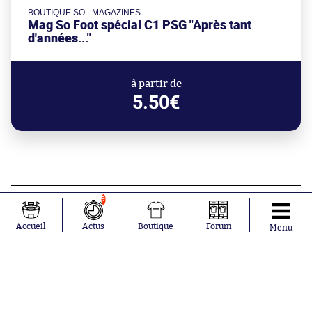
BOUTIQUE SO - MAGAZINES
Mag So Foot spécial C1 PSG "Après tant
d'années..."
à partir de
5.50€
9
Aujourd'hui à 11:49
À cause de la crise migratoire à
Accueil
Actus
Boutique
Forum
Menu
Ceuta, le Barça annule un match
amical à Tanger
Aujourd'hui à 11:11
Un ancien titi continue sa route en