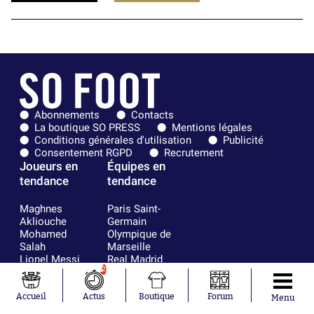
Abonnements
Contacts
La boutique SO PRESS
Mentions légales
Conditions générales d'utilisation
Publicité
Consentement RGPD
Recrutement
Joueurs en
Équipes en
tendance
tendance
Maghnes
Paris Saint-
Akliouche
Germain
Mohamed
Olympique de
Salah
Marseille
Lionel Messi
Real Madrid
Ferrán Torres
FIFA
2
Kilian Corredor
Olympique
Franco
lyonnais
Accueil
Actus
Boutique
Forum
Menu
Mastantuono
AS Monaco