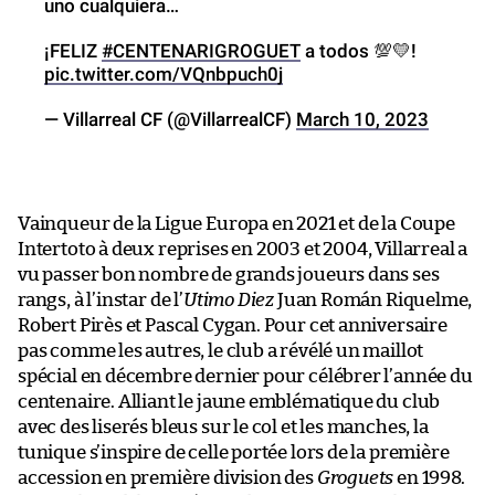
uno cualquiera…
¡FELIZ
#CENTENARIGROGUET
a todos 💯💛!
pic.twitter.com/VQnbpuch0j
— Villarreal CF (@VillarrealCF)
March 10, 2023
Vainqueur de la Ligue Europa en 2021 et de la Coupe
Intertoto à deux reprises en 2003 et 2004, Villarreal a
vu passer bon nombre de grands joueurs dans ses
rangs, à l’instar de l’
Utimo Diez
Juan Román Riquelme,
Robert Pirès et Pascal Cygan. Pour cet anniversaire
pas comme les autres, le club a révélé un maillot
spécial en décembre dernier pour célébrer l’année du
centenaire. Alliant le jaune emblématique du club
avec des liserés bleus sur le col et les manches, la
tunique s’inspire de celle portée lors de la première
accession en première division des
Groguets
en 1998.