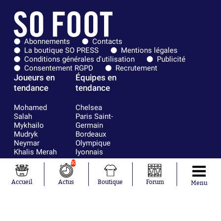
Abonnements
Contacts
La boutique SO PRESS
Mentions légales
Conditions générales d'utilisation
Publicité
Consentement RGPD
Recrutement
Joueurs en
Équipes en
tendance
tendance
Mohamed
Chelsea
Salah
Paris Saint-
Mykhailo
Germain
Mudryk
Bordeaux
Neymar
Olympique
Khalis Merah
lyonnais
Loïs Openda
FIFA
10
Moussa
Real Madrid
Niakhaté
RC Strasbourg
Accueil
Actus
Boutique
Forum
Menu
Nicolás
AC Milan
Tagliafico
France
Pavel Šulc
RC Lens
Josh Maja