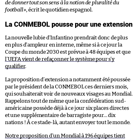
de donner tout son sens à la notion de pluralité du
football
»
, écrit le quotidien espagnol.
La CONMEBOL pousse pour une extension
La nouvelle lubie d’Infantino prendrait donc de plus
en plus d’ampleur en interne, même si à ce jour la
Coupe du monde 2030 est prévue à 48 équipes et que
l’UEFA vient de refaçonner le système pour s’y
qualifier
.
La proposition d’extension a notamment été poussée
par le président de la CONMEBOL ces derniers mois,
qui souhaiterait voir de nouveaux visages au Mondial.
Rappelons tout de même que la confédération sud-
américaine possède déjà à ce jour six places directes
et une supplémentaire de barragiste pour… dix
nations ! À ce stade-là, autant envoyer tout le monde.
Notre proposition d’un Mondial à 196 équipes tient