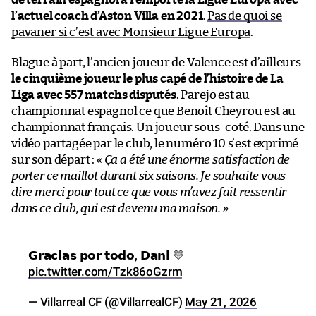
l’actuel coach d’Aston Villa en 2021
.
Pas de quoi se
pavaner si c’est avec Monsieur Ligue Europa
.
Blague à part, l’ancien joueur de Valence est d’ailleurs
le cinquième joueur le plus capé de l’histoire de La
Liga avec 557 matchs disputés
. Parejo est au
championnat espagnol ce que Benoît Cheyrou est au
championnat français. Un joueur sous-coté. Dans une
vidéo partagée par le club, le numéro 10 s’est exprimé
sur son départ :
« Ça a été une énorme satisfaction de
porter ce maillot durant six saisons. Je souhaite vous
dire merci pour tout ce que vous m’avez fait ressentir
dans ce club, qui est devenu ma maison. »
𝗚𝗿𝗮𝗰𝗶𝗮𝘀 𝗽𝗼𝗿 𝘁𝗼𝗱𝗼, 𝗗𝗮𝗻𝗶 💛
pic.twitter.com/Tzk86oGzrm
— Villarreal CF (@VillarrealCF)
May 21, 2026