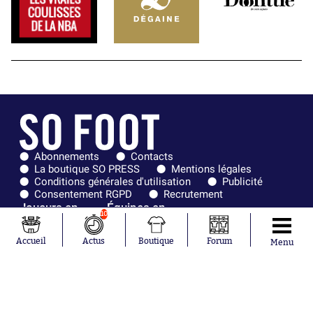
Abonnements
Contacts
La boutique SO PRESS
Mentions légales
Conditions générales d'utilisation
Publicité
Consentement RGPD
Recrutement
Joueurs en
Équipes en
10
tendance
tendance
Accueil
Actus
Boutique
Forum
Menu
Mohamed
Chelsea
Salah
Paris Saint-
Mykhailo
Germain
Mudryk
Bordeaux
Neymar
Olympique
Khalis Merah
lyonnais