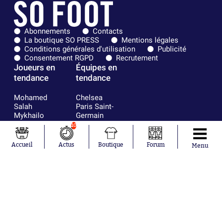
Abonnements
Contacts
La boutique SO PRESS
Mentions légales
Conditions générales d'utilisation
Publicité
Consentement RGPD
Recrutement
Joueurs en
Équipes en
tendance
tendance
Mohamed
Chelsea
Salah
Paris Saint-
Mykhailo
Germain
Mudryk
Bordeaux
10
Neymar
Olympique
Khalis Merah
lyonnais
Accueil
Actus
Boutique
Forum
Menu
Loïs Openda
FIFA
Moussa
Real Madrid
Niakhaté
RC Strasbourg
Nicolás
AC Milan
Tagliafico
France
Pavel Šulc
RC Lens
Josh Maja
Gauthier Hein