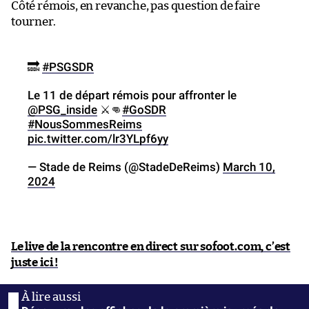
Côté rémois, en revanche, pas question de faire
tourner.
🔜
#PSGSDR
Le 11 de départ rémois pour affronter le
@PSG_inside
⚔️👊
#GoSDR
#NousSommesReims
pic.twitter.com/lr3YLpf6yy
— Stade de Reims (@StadeDeReims)
March 10,
2024
Le live de la rencontre en direct sur sofoot.com, c’est
juste ici !