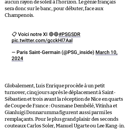
aucun rayon de soleil à l’horizon. Le génie français
sera donc sur le banc, pour débuter, face aux
Champenois.
📋 Voici notre XI 🔴🔵
#PSGSDR
pic.twitter.com/gcckHl7Aal
— Paris Saint-Germain (@PSG_inside)
March 10,
2024
Globalement, Luis Enrique procède à un petit
turnover, cinq jours après le déplacement à Saint-
Sébastien et trois avant la réception de Nice en quarts
de Coupe de France : Ousmane Dembélé, Vitinha et
Gianluigi Donnarumma figurent aussi parmi les
remplaçants. Pour le plus grand plaisir des seconds
couteaux Carlos Soler, Manuel Ugarte ou Lee Kang-in.