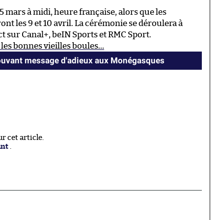
15 mars à midi, heure française, alors que les
 les 9 et 10 avril. La cérémonie se déroulera à
ct sur Canal+, beIN Sports et RMC Sport.
les bonnes vieilles boules…
ouvant message d'adieux aux Monégasques
 cet article.
ant
.