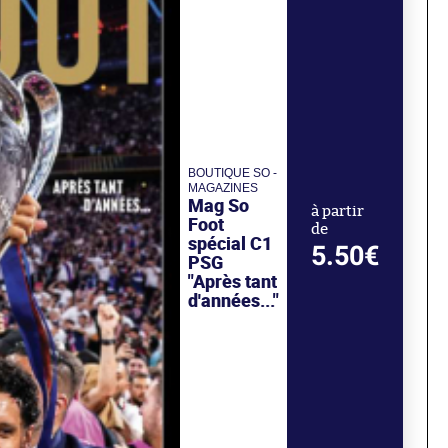
BOUTIQUE SO -
MAGAZINES
Mag So
à partir
Foot
de
spécial C1
5.50€
PSG
"Après tant
d'années..."