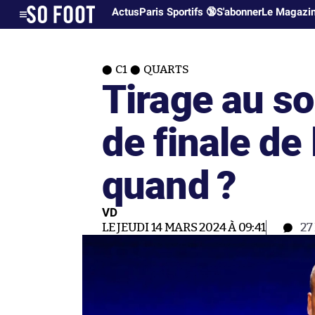
Actus
Paris Sportifs 🔞
S'abonner
Le Magazi
C1
QUARTS
Tirage au so
de finale de 
quand ?
VD
LE JEUDI 14 MARS 2024 À 09:41
27