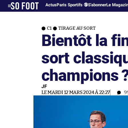
Actus
Paris Sportifs 🔞
S'abonner
Le Magazi
C1
TIRAGE AU SORT
Bientôt la fi
sort classiq
champions 
JF
LE MARDI 12 MARS 2024 À 22:27
9