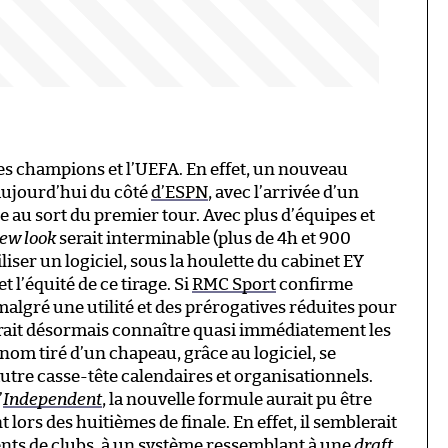
es champions et l’UEFA. En effet, un nouveau
aujourd’hui du côté
d’ESPN
, avec l’arrivée d’un
ge au sort du premier tour. Avec plus d’équipes et
ew look
serait interminable (plus de 4h et 900
iliser un logiciel, sous la houlette du cabinet EY
 l’équité de ce tirage. Si
RMC Sport
confirme
algré une utilité et des prérogatives réduites pour
rait désormais connaître quasi immédiatement les
nom tiré d’un chapeau, grâce au logiciel, se
autre casse-tête calendaires et organisationnels.
’
Independent
, la nouvelle formule aurait pu être
s des huitièmes de finale. En effet, il semblerait
dents de clubs, à un système ressemblant à une
draft
,