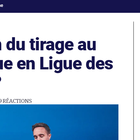
ne
n du tirage au
ue en Ligue des
?
9
RÉACTIONS