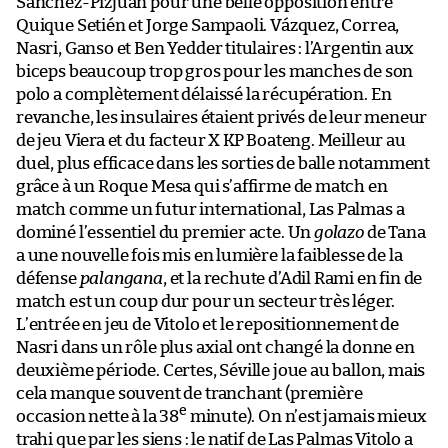
Sánchez-Pizjuán pour une belle opposition entre
Quique Setién et Jorge Sampaoli. Vázquez, Correa,
Nasri, Ganso et Ben Yedder titulaires : l’Argentin aux
biceps beaucoup trop gros pour les manches de son
polo a complètement délaissé la récupération. En
revanche, les insulaires étaient privés de leur meneur
de jeu Viera et du facteur X KP Boateng. Meilleur au
duel, plus efficace dans les sorties de balle notamment
grâce à un Roque Mesa qui s’affirme de match en
match comme un futur international, Las Palmas a
dominé l’essentiel du premier acte. Un
golazo
de Tana
a une nouvelle fois mis en lumière la faiblesse de la
défense
palangana
, et la rechute d’Adil Rami en fin de
match est un coup dur pour un secteur très léger.
L’entrée en jeu de Vitolo et le repositionnement de
Nasri dans un rôle plus axial ont changé la donne en
deuxième période. Certes, Séville joue au ballon, mais
cela manque souvent de tranchant (première
e
occasion nette à la 38
minute). On n’est jamais mieux
trahi que par les siens : le natif de Las Palmas Vitolo a