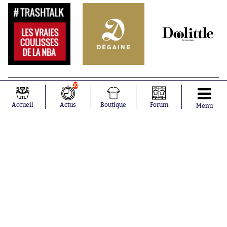
10
Accueil
Actus
Boutique
Forum
Menu
Abonnements
Contacts
La boutique SO PRESS
Mentions légales
Conditions générales d'utilisation
Publicité
Consentement RGPD
Recrutement
Joueurs en
Équipes en
tendance
tendance
Mohamed
Chelsea
Salah
Paris Saint-