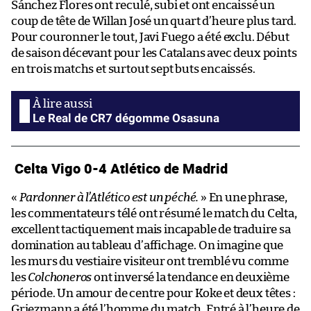
Sánchez Flores ont reculé, subi et ont encaissé un
coup de tête de Willan José un quart d’heure plus tard.
Pour couronner le tout, Javi Fuego a été exclu. Début
de saison décevant pour les Catalans avec deux points
en trois matchs et surtout sept buts encaissés.
Le Real de CR7 dégomme Osasuna
Celta Vigo 0-4 Atlético de Madrid
«
Pardonner à l’Atlético est un péché.
» En une phrase,
les commentateurs télé ont résumé le match du Celta,
excellent tactiquement mais incapable de traduire sa
domination au tableau d’affichage. On imagine que
les murs du vestiaire visiteur ont tremblé vu comme
les
Colchoneros
ont inversé la tendance en deuxième
période. Un amour de centre pour Koke et deux têtes :
Griezmann a été l’homme du match. Entré à l’heure de