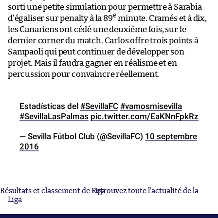
sorti une petite simulation pour permettre à Sarabia
e
d’égaliser sur penalty à la 89
minute. Cramés et à dix,
les Canariens ont cédé une deuxième fois, sur le
dernier corner du match. Carlos offre trois points à
Sampaoli qui peut continuer de développer son
projet. Mais il faudra gagner en réalisme et en
percussion pour convaincre réellement.
Estadísticas del
#SevillaFC
#vamosmisevilla
#SevillaLasPalmas
pic.twitter.com/EaKNnFpkRz
— Sevilla Fútbol Club (@SevillaFC)
10 septembre
2016
Résultats et classement de Liga
Retrouvez toute l’actualité de la
Liga