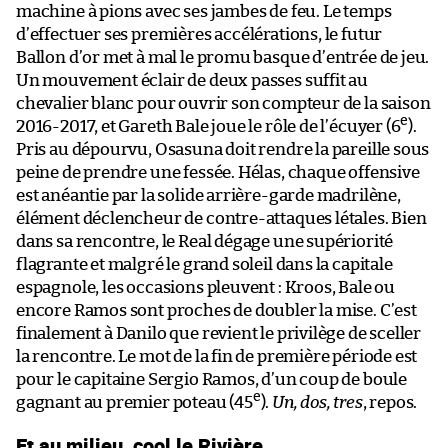
machine à pions avec ses jambes de feu. Le temps
d’effectuer ses premières accélérations, le futur
Ballon d’or met à mal le promu basque d’entrée de jeu.
Un mouvement éclair de deux passes suffit au
chevalier blanc pour ouvrir son compteur de la saison
e
2016-2017, et Gareth Bale joue le rôle de l’écuyer (6
).
Pris au dépourvu, Osasuna doit rendre la pareille sous
peine de prendre une fessée. Hélas, chaque offensive
est anéantie par la solide arrière-garde madrilène,
élément déclencheur de contre-attaques létales. Bien
dans sa rencontre, le Real dégage une supériorité
flagrante et malgré le grand soleil dans la capitale
espagnole, les occasions pleuvent : Kroos, Bale ou
encore Ramos sont proches de doubler la mise. C’est
finalement à Danilo que revient le privilège de sceller
la rencontre. Le mot de la fin de première période est
pour le capitaine Sergio Ramos, d’un coup de boule
e
gagnant au premier poteau (45
).
Un, dos, tres
, repos.
Et au milieu, cool le Rivière