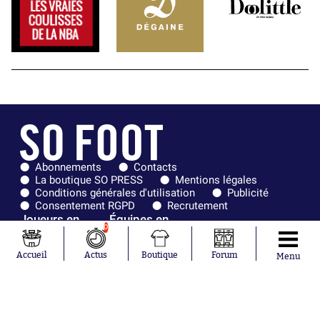
Abonnements
Contacts
La boutique SO PRESS
Mentions légales
Conditions générales d'utilisation
Publicité
Consentement RGPD
Recrutement
Joueurs en
Équipes en
0
tendance
tendance
Accueil
Actus
Boutique
Forum
Menu
Mohamed
Chelsea
Salah
Paris Saint-
Mykhailo
Germain
Mudryk
Bordeaux
Neymar
Olympique