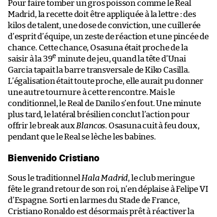
Pour faire tomber un gros poisson comme le Real
Madrid, la recette doit être appliquée à la lettre : des
kilos de talent, une dose de conviction, une cuillerée
d’esprit d’équipe, un zeste de réaction et une pincée de
chance. Cette chance, Osasuna était proche de la
e
saisir à la 39
minute de jeu, quand la tête d’Unai
Garcia tapait la barre transversale de Kiko Casilla.
L’égalisation était toute proche, elle aurait pu donner
une autre tournure à cette rencontre. Mais le
conditionnel, le Real de Danilo s’en fout. Une minute
plus tard, le latéral brésilien conclut l’action pour
offrir le break aux
Blancos
. Osasuna cuit à feu doux,
pendant que le Real se lèche les babines.
Bienvenido Cristiano
Sous le traditionnel
Hala Madrid
, le club meringue
fête le grand retour de son roi, n’en déplaise à Felipe VI
d’Espagne. Sorti en larmes du Stade de France,
Cristiano Ronaldo est désormais prêt à réactiver la