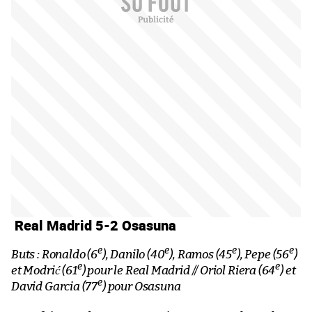
Real Madrid 5-2 Osasuna
e
e
e
e
Buts : Ronaldo (6
), Danilo (40
), Ramos (45
), Pepe (56
)
e
e
et Modrić (61
) pour le Real Madrid // Oriol Riera (64
) et
e
David Garcia (77
) pour Osasuna