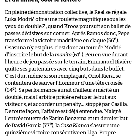
En pleine démonstration collective, le Real se régale.
Luka Modrić offre une roulette magnifique sous les
yeux du double Z, quand Kroos poursuit son ballet de
passes décisives sur corner. Après Ramos donc, Pepe
e
transforme la victoire madrilène en claque (56
).
Osasuna n’y est plus, c’est donc au tour de Modrić
e
d’inscrire le but de la
manita
(61
). Peu en vue durant
l’heure de jeu passée sur le terrain, Emmanuel Rivière
quitte ses partenaires avec cinq buts dans le buffet.
C’est dur, même si son remplaçant, Oriol Riera, se
contentera de sauver l’honneur d’une tête croisée
e
(64
). Sa performance aurait d’ailleurs mérité un
doublé, mais l’arbitre préfère refuser le but aux
visiteurs, et accorder un penalty… stoppé par Casilla.
De toute façon, l’affaire est déjà entendue. Malgré
l’entrée muette de Karim Benzema et un dernier but
e
de David Garcia (77
), la
Casa Blanca
s’assure une
quinzième victoire consécutive en Liga. Propre.