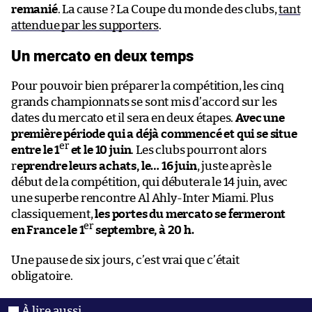
remanié
. La cause ? La Coupe du monde des clubs,
tant
attendue par les supporters
.
Un mercato en deux temps
Pour pouvoir bien préparer la compétition, les cinq
grands championnats se sont mis d’accord sur les
dates du mercato et il sera en deux étapes.
Avec une
première période qui a déjà commencé et qui se situe
er
entre le 1
et le 10 juin
. Les clubs pourront alors
r
eprendre leurs achats, le… 16 juin
, juste après le
début de la compétition, qui débutera le 14 juin, avec
une superbe rencontre Al Ahly-Inter Miami. Plus
classiquement,
les portes du mercato se fermeront
er
en France le 1
septembre, à 20 h.
Une pause de six jours, c’est vrai que c’était
obligatoire.