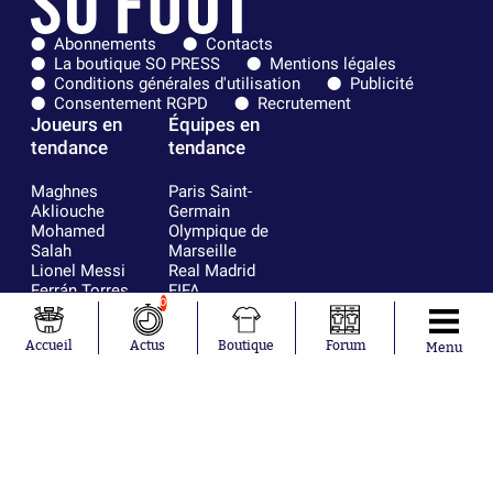
Abonnements
Contacts
La boutique SO PRESS
Mentions légales
Conditions générales d'utilisation
Publicité
Consentement RGPD
Recrutement
Joueurs en
Équipes en
tendance
tendance
Maghnes
Paris Saint-
Akliouche
Germain
Mohamed
Olympique de
Salah
Marseille
Lionel Messi
Real Madrid
Ferrán Torres
FIFA
0
Kilian Corredor
Olympique
Franco
lyonnais
Accueil
Actus
Boutique
Forum
Mastantuono
AS Monaco
Menu
Orel Mangala
FC Barcelone
Rio Mavuba
Argentine
Rodri
RC Strasbourg
Mika Godts
Trabzonspor