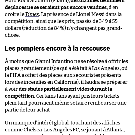
Hard Rock Stadium (Miami),
des dizaines de milliers
de places ne se seraient pas encore vendues
, à en
croire le
Times
. La présence de Lionel Messi dans la
compétition, ainsi que les prix, passés de 349 à 55
dollars (réduction de 84%) n’y changent pas grand-
chose.
Les pompiers encore à la rescousse
À moins que Gianni Infantino ne se résolve à offrir les
places gratuitement (ce qui a été fait à Los Angeles, où
la FIFA a offert des places aux secouristes présents
lors des incendies en Californie), il faudra se préparer
à voir
des stades partiellement vides durant la
compétition
. Certains fans ayant pris leurs tickets
plein tarif pourraient même se faire rembourser une
partie de leur achat.
Un manque d’intérêt global, touchant des affiches
comme Chelsea-Los Angeles FC, se jouant à Atlanta,