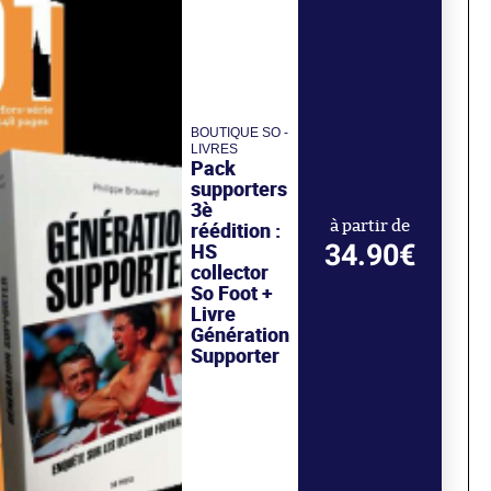
BOUTIQUE SO -
LIVRES
Pack
supporters
3è
réédition :
à partir de
34.90€
HS
collector
So Foot +
Livre
Génération
Supporter