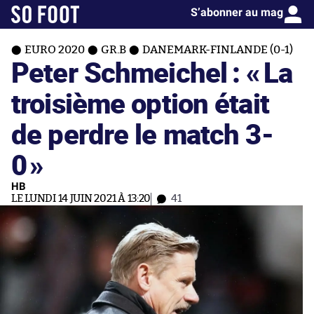
S’abonner au mag
EURO 2020
GR.B
DANEMARK-FINLANDE (0-1)
Peter Schmeichel : «
La
troisième option était
de perdre le match 3-
0
»
HB
LE LUNDI 14 JUIN 2021 À 13:20
41