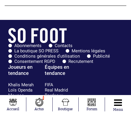
Abonnements
Contacts
La boutique SO PRESS
Mentions légales
Conditions générales d'utilisation
Publicité
Consentement RGPD
Recrutement
Joueurs en
Équipes en
tendance
tendance
Khalis Merah
FIFA
Loïs Openda
Real Madrid
Moussa
Bordeaux
1
Niakhaté
France
Nicolás
Chelsea
Accueil
Actus
Boutique
Forum
Menu
Tagliafico
Paris Saint-
Pavel Šulc
Germain
Gauthier Hein
Olympique
Lionel Messi
lyonnais