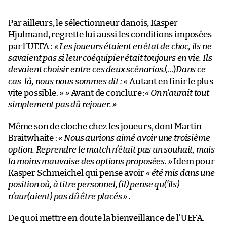
Par ailleurs, le sélectionneur danois, Kasper
Hjulmand, regrette lui aussi les conditions imposées
par l’UEFA :
« Les joueurs étaient en état de choc, ils ne
savaient pas si leur coéquipier était toujours en vie. Ils
devaient choisir entre ces deux scénarios.
(…)
Dans ce
cas-là, nous nous sommes dit :
« Autant en finir le plus
vite possible. »
»
Avant de conclure :
« On n’aurait tout
simplement pas dû rejouer. »
Même son de cloche chez les joueurs, dont Martin
Braitwhaite :
« Nous aurions aimé avoir une troisième
option. Reprendre le match n’était pas un souhait, mais
la moins mauvaise des options proposées. »
Idem pour
Kasper Schmeichel qui pense avoir
« été mis dans une
position où, à titre personnel, (il) pense qu(‘ils)
n’aur(aient) pas dû être placés » .
De quoi mettre en doute la bienveillance de l’UEFA.