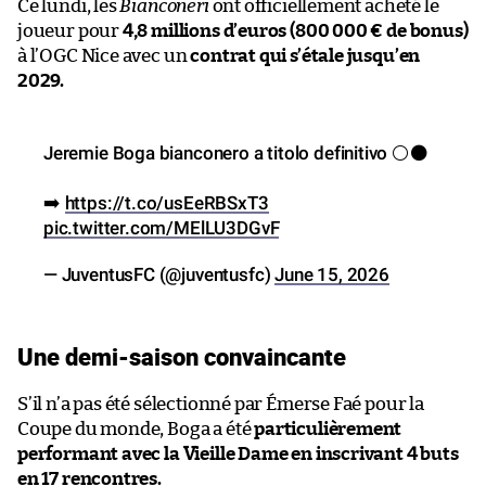
Ce lundi, les
Bianconeri
ont officiellement acheté le
joueur pour
4,8 millions d’euros (800 000 € de bonus)
à l’OGC Nice avec un
contrat qui s’étale jusqu’en
2029.
Jeremie Boga bianconero a titolo definitivo ⚪⚫
➡️
https://t.co/usEeRBSxT3
pic.twitter.com/MElLU3DGvF
— JuventusFC (@juventusfc)
June 15, 2026
Une demi-saison convaincante
S’il n’a pas été sélectionné par Émerse Faé pour la
Coupe du monde, Boga a été
particulièrement
performant avec la Vieille Dame en inscrivant 4 buts
en 17 rencontres.