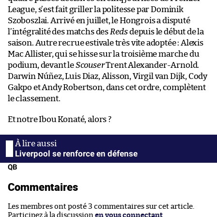
League, s’est fait griller la politesse par Dominik
Szoboszlai. Arrivé en juillet, le Hongrois a disputé
l’intégralité des matchs des
Reds
depuis le début de la
saison. Autre recrue estivale très vite adoptée : Alexis
Mac Allister, qui se hisse sur la troisième marche du
podium, devant le
Scouser
Trent Alexander-Arnold.
Darwin Núñez, Luis Diaz, Alisson, Virgil van Dijk, Cody
Gakpo et Andy Robertson, dans cet ordre, complètent
le classement.
Et notre Ibou Konaté, alors ?
Liverpool se renforce en défense
QB
Commentaires
Les membres ont posté 3 commentaires sur cet article.
Participez à la discussion
en vous connectant
.