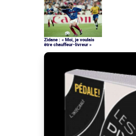
Zidane : « Moi, je voulais
être chauffeur-livreur »