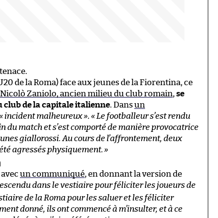
 tenace.
20 de la Roma) face aux jeunes de la Fiorentina, ce
Nicolò Zaniolo, ancien milieu du club romain
,
se
club de la capitale italienne
. Dans
un
«
incident malheureux
»
.
«
Le footballeur s
’
est rendu
fin du match et s’est comporté de manière provocatrice
eunes giallorossi. Au cours de l’affrontement, deux
 été agressés physiquement.
»
m
u avec
un communiqué
, en donnant la version de
descendu dans le vestiaire pour féliciter les joueurs de
stiaire de la Roma pour les saluer et les féliciter
ent donné, ils ont commencé à m’insulter, et à ce