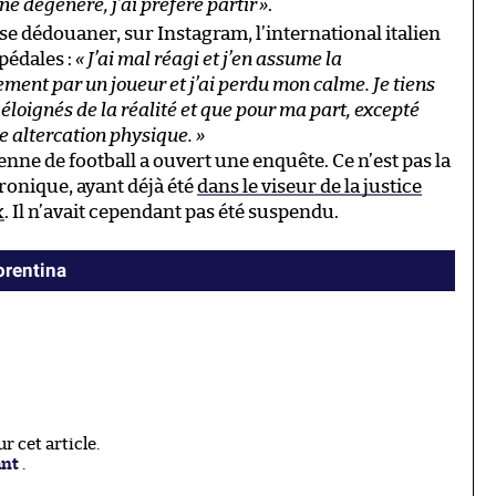
ne dégénère, j’ai préféré partir
»
.
 se dédouaner, sur Instagram, l’international italien
pédales :
«
J’ai mal réagi et j’en assume la
ement par un joueur et j’ai perdu mon calme. Je tiens
 éloignés de la réalité et que pour ma part, excepté
ne altercation physique.
»
ienne de football a ouvert une enquête. Ce n’est pas la
ronique, ayant déjà été
dans le viseur de la justice
x
. Il n’avait cependant pas été suspendu.
orentina
 cet article.
ant
.