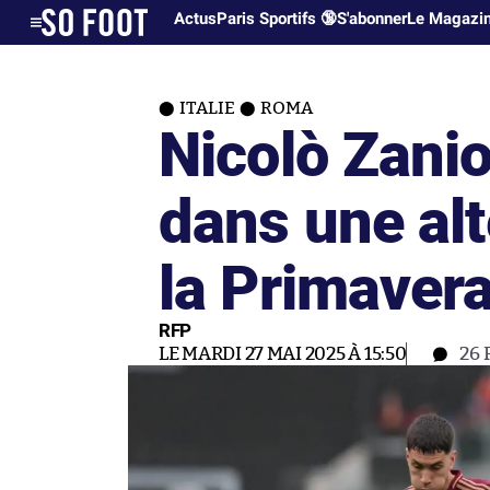
Actus
Paris Sportifs 🔞
S'abonner
Le Magazi
ITALIE
ROMA
Nicolò Zani
dans une alt
la Primaver
RFP
LE MARDI 27 MAI 2025 À 15:50
26