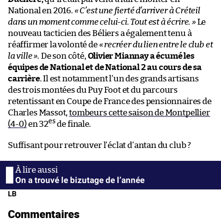
National en 2016.
« C’est une fierté d’arriver à Créteil
dans un moment comme celui-ci. Tout est à écrire.
»
Le
nouveau tacticien des Béliers a également tenu à
réaffirmer la volonté de
« recréer du lien entre le club et
la ville ».
De son côté,
Olivier Miannay a écumé les
équipes de National et de National 2 au cours de sa
carrière
. Il est notamment l’un des grands artisans
des trois montées du Puy Foot et du parcours
retentissant en Coupe de France des pensionnaires de
Charles Massot,
tombeurs cette saison de Montpellier
es
(4-0)
en 32
de finale
.
Suffisant pour retrouver l’éclat d’antan du club ?
On a trouvé le bizutage de l’année
LB
Commentaires