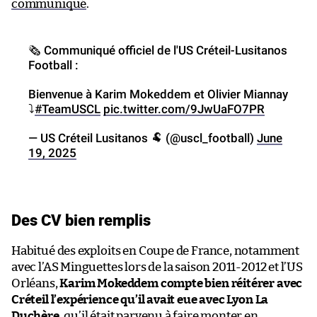
communiqué
.
🗞️ Communiqué officiel de l'US Créteil-Lusitanos
Football :
Bienvenue à Karim Mokeddem et Olivier Miannay
⤵️
#TeamUSCL
pic.twitter.com/9JwUaFO7PR
— US Créteil Lusitanos 🐏 (@uscl_football)
June
19, 2025
Des CV bien remplis
Habitué des exploits en Coupe de France, notamment
avec l’AS Minguettes lors de la saison 2011-2012 et l’US
Orléans,
Karim Mokeddem compte bien réitérer avec
Créteil l’expérience qu’il avait eue avec Lyon La
Duchère,
qu’il était parvenu à faire monter en