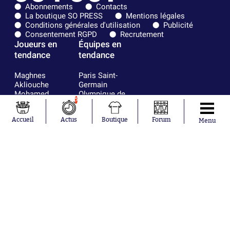
Abonnements
Contacts
La boutique SO PRESS
Mentions légales
Conditions générales d'utilisation
Publicité
Consentement RGPD
Recrutement
Joueurs en
Équipes en
tendance
tendance
Maghnes
Paris Saint-
Akliouche
Germain
Mohamed
Olympique de
5
Salah
Marseille
Lionel Messi
Real Madrid
Accueil
Actus
Boutique
Forum
Ferrán Torres
FIFA
Menu
Kilian Corredor
Olympique
Franco
lyonnais
Mastantuono
AS Monaco
Orel Mangala
FC Barcelone
Rio Mavuba
Argentine
Rodri
RC Strasbourg
Mika Godts
Trabzonspor