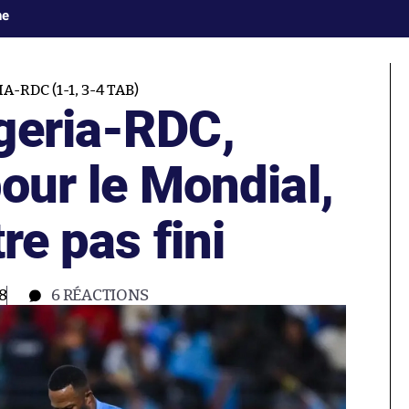
ne
A-RDC (1-1, 3-4 TAB)
geria-RDC,
pour le Mondial,
re pas fini
8
6
RÉACTIONS