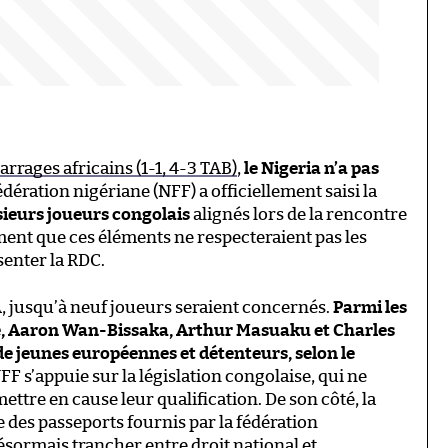
arrages africains (1-1, 4-3 TAB)
,
le Nigeria n’a pas
édération nigériane (NFF) a officiellement saisi la
usieurs joueurs congolais
alignés lors de la rencontre
ent que ces éléments ne respecteraient pas les
enter la RDC.
, jusqu’à neuf joueurs seraient concernés.
Parmi les
, Aaron Wan-Bissaka, Arthur Masuaku et Charles
 de jeunes européennes et détenteurs, selon le
FF s’appuie sur la législation congolaise, qui ne
ettre en cause leur qualification. De son côté, la
se des passeports fournis par la fédération
ésormais trancher entre droit national et