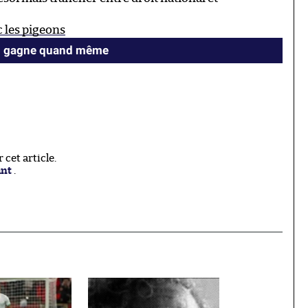
c les pigeons
gal gagne quand même
cet article.
ant
.