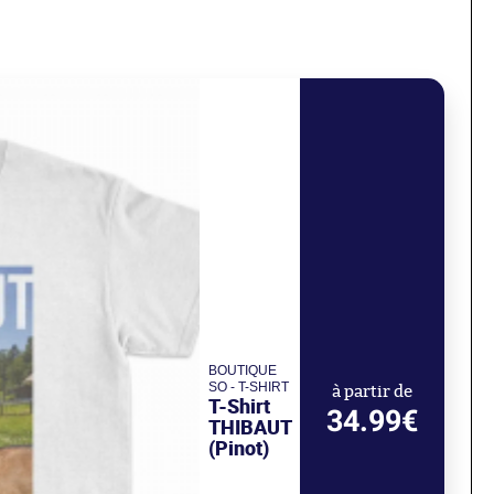
BOUTIQUE
SO - T-SHIRT
à partir de
T-Shirt
34.99€
THIBAUT
(Pinot)