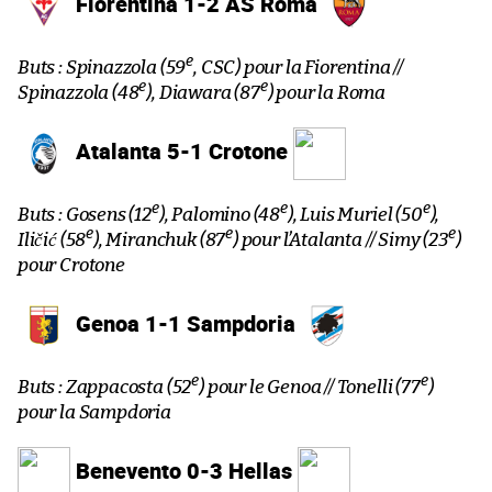
Fiorentina 1-2 AS Roma
e
Buts : Spinazzola (59
, CSC) pour la Fiorentina //
e
e
Spinazzola (48
), Diawara (87
) pour la Roma
Atalanta 5-1 Crotone
e
e
e
Buts : Gosens (12
), Palomino (48
), Luis Muriel (50
),
e
e
e
Iličić (58
), Miranchuk (87
) pour l’Atalanta // Simy (23
)
pour Crotone
Genoa 1-1 Sampdoria
e
e
Buts : Zappacosta (52
) pour le Genoa // Tonelli (77
)
pour la Sampdoria
Benevento 0-3 Hellas