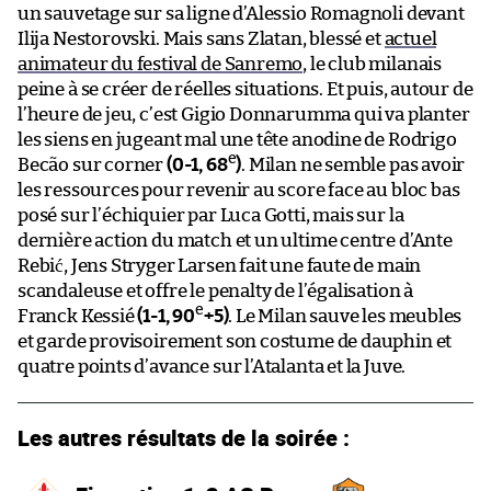
un sauvetage sur sa ligne d’Alessio Romagnoli devant
Ilija Nestorovski. Mais sans Zlatan, blessé et
actuel
animateur du festival de Sanremo
, le club milanais
peine à se créer de réelles situations. Et puis, autour de
l’heure de jeu, c’est Gigio Donnarumma qui va planter
les siens en jugeant mal une tête anodine de Rodrigo
e
Becão sur corner
(0-1, 68
)
. Milan ne semble pas avoir
les ressources pour revenir au score face au bloc bas
posé sur l’échiquier par Luca Gotti, mais sur la
dernière action du match et un ultime centre d’Ante
Rebić, Jens Stryger Larsen fait une faute de main
scandaleuse et offre le penalty de l’égalisation à
e
Franck Kessié
(1-1, 90
+5)
. Le Milan sauve les meubles
et garde provisoirement son costume de dauphin et
quatre points d’avance sur l’Atalanta et la Juve.
Les autres résultats de la soirée :