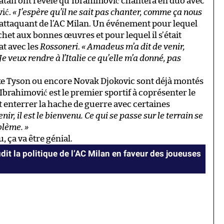
atan ont révélé qu’Ibrahimović chantera en duo avec
vić.
« J’espère qu’il ne sait pas chanter, comme ça nous
l’attaquant de l’AC Milan. Un événement pour lequel
het aux bonnes œuvres et pour lequel il s’était
at avec les
Rossoneri
.
« Amadeus m’a dit de venir,
Je veux rendre à l’Italie ce qu’elle m’a donné, pas
ike Tyson ou encore Novak Djokovic sont déjà montés
 Ibrahimović est le premier sportif à coprésenter le
et enterrer la hache de guerre avec certaines
ir, il est le bienvenu. Ce qui se passe sur le terrain se
blème. »
, ça va être génial.
it la politique de l’AC Milan en faveur des joueuses