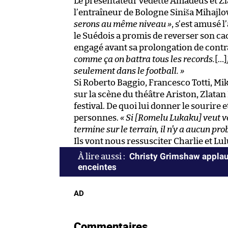
Le présentateur vedette Amadeus et Zl
l’entraîneur de Bologne Siniša Mihajlo
serons au même niveau »
, s’est amusé 
le Suédois a promis de reverser son cac
engagé avant sa prolongation de contr
comme ça on battra tous les records.
[…]
seulement dans le football. »
Si Roberto Baggio, Francesco Totti, M
sur la scène du théâtre Ariston, Zlatan
festival. De quoi lui donner le sourire 
personnes.
« Si [Romelu Lukaku] veut ven
termine sur le terrain, il n’y a aucun pro
Ils vont nous ressusciter Charlie et Lulu
Christy Grimshaw applaud
enceintes
AD
Commentaires