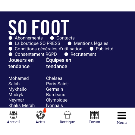
Abonnements
Contacts
La boutique SO PRESS
Mentions légales
Conditions générales d'utilisation
Publicité
Consentement RGPD
Recrutement
Joueurs en
Équipes en
tendance
tendance
Mohamed
Chelsea
Salah
Paris Saint-
Mykhailo
Germain
Mudryk
Bordeaux
Neymar
Olympique
Khalis Merah
lyonnais
Loïs Openda
FIFA
10
Moussa
Real Madrid
Niakhaté
RC Strasbourg
Accueil
Actus
Boutique
Forum
Menu
Nicolás
AC Milan
Tagliafico
France