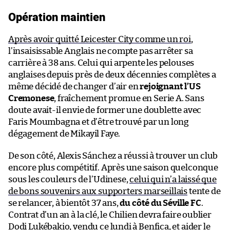
Opération maintien
Après avoir quitté Leicester City comme un roi
,
l’insaisissable Anglais ne compte pas arrêter sa
carrière à 38 ans. Celui qui arpente les pelouses
anglaises depuis près de deux décennies complètes a
même décidé de changer d’air en
rejoignant l’US
Cremonese
, fraîchement promue en Serie A. Sans
doute avait-il envie de former une doublette avec
Faris Moumbagna et d’être trouvé par un long
dégagement de Mikayil Faye.
De son côté, Alexis Sánchez a réussi à trouver un club
encore plus compétitif. Après une saison quelconque
sous les couleurs de l’Udinese,
celui qui n’a laissé que
de bons souvenirs aux supporters marseillais
tente de
se relancer, à bientôt 37 ans,
du côté du Séville FC
.
Contrat d’un an à la clé, le Chilien devra faire oublier
Dodi Lukébakio, vendu ce lundi à Benfica, et aider le