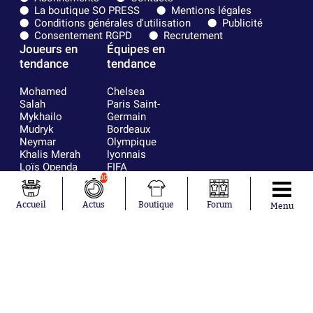
La boutique SO PRESS
Mentions légales
Conditions générales d'utilisation
Publicité
Consentement RGPD
Recrutement
Joueurs en
Équipes en
tendance
tendance
Mohamed
Chelsea
Salah
Paris Saint-
Mykhailo
Germain
Mudryk
Bordeaux
Neymar
Olympique
Khalis Merah
lyonnais
Loïs Openda
FIFA
Moussa
Real Madrid
10
Niakhaté
RC Strasbourg
Nicolás
AC Milan
Accueil
Actus
Boutique
Forum
Menu
Tagliafico
France
Pavel Šulc
RC Lens
Josh Maja
Gauthier Hein