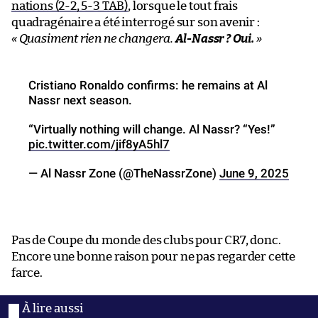
nations (2-2, 5-3 TAB)
, lorsque le tout frais
quadragénaire a été interrogé sur son avenir :
« Quasiment rien ne changera.
Al-Nassr ? Oui.
»
Cristiano Ronaldo confirms: he remains at Al
Nassr next season.
“Virtually nothing will change. Al Nassr? “Yes!”
pic.twitter.com/jif8yA5hl7
— Al Nassr Zone (@TheNassrZone)
June 9, 2025
Pas de Coupe du monde des clubs pour CR7, donc.
Encore une bonne raison pour ne pas regarder cette
farce.