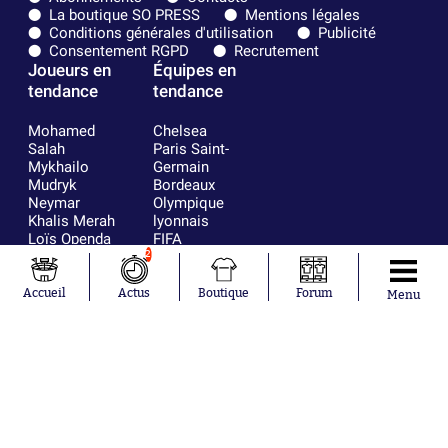
La boutique SO PRESS
Mentions légales
Conditions générales d'utilisation
Publicité
Consentement RGPD
Recrutement
Joueurs en
Équipes en
tendance
tendance
Mohamed
Chelsea
Salah
Paris Saint-
Mykhailo
Germain
Mudryk
Bordeaux
Neymar
Olympique
Khalis Merah
lyonnais
Loïs Openda
FIFA
Moussa
Real Madrid
2
Niakhaté
RC Strasbourg
Nicolás
AC Milan
Accueil
Actus
Boutique
Forum
Menu
Tagliafico
France
Pavel Šulc
RC Lens
Josh Maja
Gauthier Hein