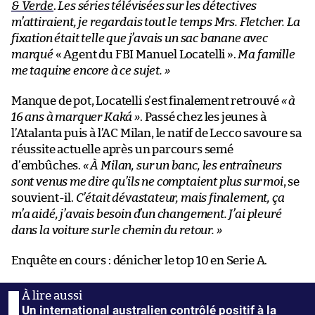
& Verde
.
Les séries télévisées sur les détectives
m’attiraient, je regardais tout le temps Mrs. Fletcher. La
fixation était telle que j’avais un sac banane avec
marqué
« Agent du FBI Manuel Locatelli ».
Ma famille
me taquine encore à ce sujet. »
Manque de pot, Locatelli s’est finalement retrouvé
« à
16 ans à marquer Kaká »
. Passé chez les jeunes à
l’Atalanta puis à l’AC Milan, le natif de Lecco savoure sa
réussite actuelle après un parcours semé
d’embûches.
« À Milan, sur un banc, les entraîneurs
sont venus me dire qu’ils ne comptaient plus sur moi
, se
souvient-il.
C’était dévastateur, mais finalement, ça
m’a aidé, j’avais besoin d’un changement. J’ai pleuré
dans la voiture sur le chemin du retour. »
Enquête en cours : dénicher le top 10 en Serie A.
Un international australien contrôlé positif à la