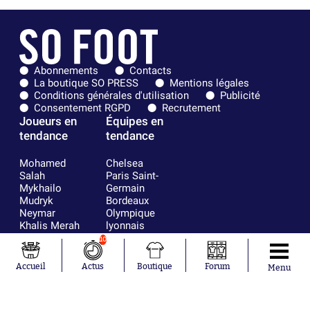
Abonnements
Contacts
La boutique SO PRESS
Mentions légales
Conditions générales d'utilisation
Publicité
Consentement RGPD
Recrutement
Joueurs en
Équipes en
tendance
tendance
Mohamed
Chelsea
Salah
Paris Saint-
Mykhailo
Germain
Mudryk
Bordeaux
Neymar
Olympique
Khalis Merah
lyonnais
Loïs Openda
FIFA
10
Moussa
Real Madrid
Niakhaté
RC Strasbourg
Accueil
Actus
Boutique
Forum
Menu
Nicolás
AC Milan
Tagliafico
France
Pavel Šulc
RC Lens