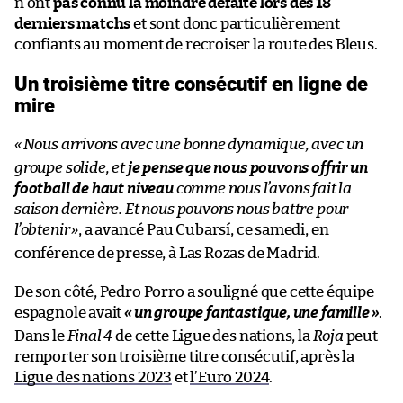
n’ont
pas connu la moindre défaite lors des 18
derniers matchs
et sont donc particulièrement
confiants au moment de recroiser la route des Bleus.
Un troisième titre consécutif en ligne de
mire
«
Nous arrivons avec une bonne dynamique, avec un
groupe solide, et
je pense que nous pouvons offrir un
football de haut niveau
comme nous l’avons fait la
saison dernière. Et nous pouvons nous battre pour
l’obtenir
»
, a avancé Pau Cubarsí, ce samedi, en
conférence de presse, à Las Rozas de Madrid.
De son côté, Pedro Porro a souligné que cette équipe
espagnole avait
«
un groupe fantastique, une famille
»
.
Dans le
Final 4
de cette Ligue des nations, la
Roja
peut
remporter son troisième titre consécutif, après la
Ligue des nations 2023
et
l’Euro 2024
.